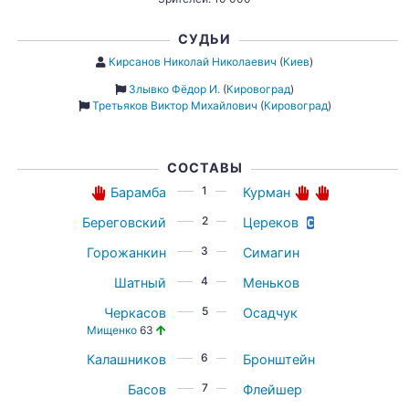
СУДЬИ
Кирсанов Николай Николаевич
(
Киев
)
Злывко Фёдор И.
(
Кировоград
)
Третьяков Виктор Михайлович
(
Кировоград
)
СОСТАВЫ
1
Барамба
Курман
2
Береговский
Цереков
3
Горожанкин
Симагин
4
Шатный
Меньков
5
Черкасов
Осадчук
Мищенко
63
6
Калашников
Бронштейн
7
Басов
Флейшер