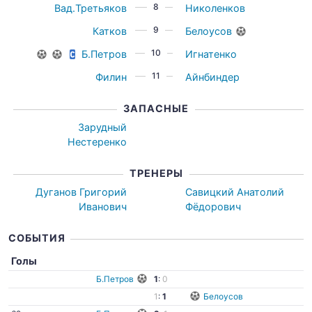
8
Вад.Третьяков
Николенков
9
Катков
Белоусов
10
Б.Петров
Игнатенко
11
Филин
Айнбиндер
ЗАПАСНЫЕ
Зарудный
Нестеренко
ТРЕНЕРЫ
Дуганов Григорий
Савицкий Анатолий
Иванович
Фёдорович
СОБЫТИЯ
Голы
Б.Петров
1
:
0
1
:
1
Белоусов