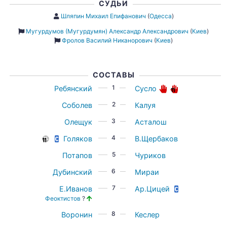
СУДЬИ
Шляпин Михаил Епифанович
(
Одесса
)
Мугурдумов (Мугурдумян) Александр Александрович
(
Киев
)
Фролов Василий Никанорович
(
Киев
)
СОСТАВЫ
1
Ребянский
Сусло
2
Соболев
Калуя
3
Олещук
Асталош
4
Голяков
В.Щербаков
5
Потапов
Чуриков
6
Дубинский
Мираи
7
Е.Иванов
Ар.Цицей
Феоктистов
?
8
Воронин
Кеслер