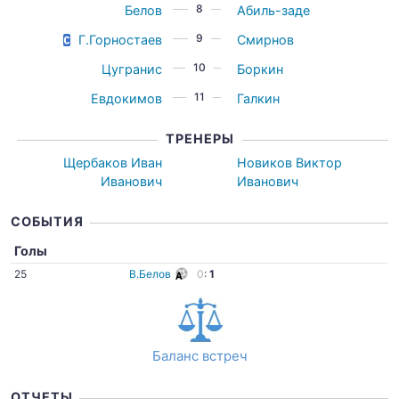
8
Белов
Абиль-заде
9
Г.Горностаев
Смирнов
10
Цугранис
Боркин
11
Евдокимов
Галкин
ТРЕНЕРЫ
Щербаков Иван
Новиков Виктор
Иванович
Иванович
СОБЫТИЯ
Голы
25
В.Белов
0
:
1
Баланс встреч
ОТЧЕТЫ