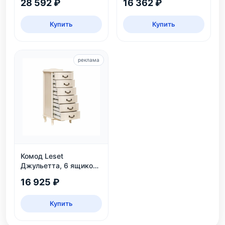
28 592 ₽
16 362 ₽
безопасный, ЛДСП,
дуб каньон/черный
Купить
Купить
реклама
Комод Leset
Джульетта, 6 ящиков,
дуб шампань
16 925 ₽
Купить