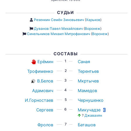
СУДЬИ
Резенкин Семён Зиновьевич
(
Харьков
)
Дуванов Павел Михайлович
(
Воронеж
)
Синельников Михаил Митрофанович
(
Воронеж
)
СОСТАВЫ
1
Ерёмин
Саная
2
Трофименко
Терентьев
3
В.Белов
Мкртычев
4
Адамович
Мамедов
5
И.Горностаев
Чернушенко
6
Сергеев
Микучадзе
?
Джавахян
7
Фролов
Баташов