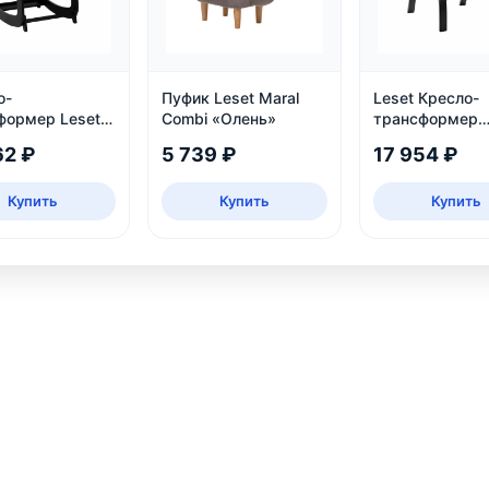
о-
Пуфик Leset Maral
Leset Кресло-
формер Leset
Combi «Олень»
трансформер
, Венге
Левада, венге
62 ₽
5 739 ₽
17 954 ₽
Купить
Купить
Купить