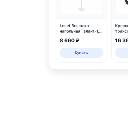
Leset Вешалка
Кресл
напольная Галант-1,
транс
белый
Флекси
8 660 ₽
16 3
Купить