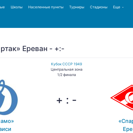
ные
Школы
Населенные пункты
Турниры
Стадионы
Еще
ртак» Ереван - +:-
Кубок СССР 1949
Центральная зона
1/2 финала
+ : -
намо»
«Спа
аиси
Ере