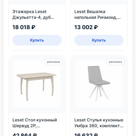
Этажерка Leset
Leset Вешалка
Джульетта-4, дуб
напольная Ричмонд,
шампань
белая
18 018 ₽
13 002 ₽
Купить
Купить
реклама
реклама
Leset Стол кухонный
Leset Стулья кухонные
Шервуд 2Р,
Умбра 360, комплект
раздвижной
2 шт
42 864 ₽
16 632 ₽