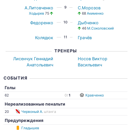
9
А.Литовченко
С.Морозов
Ходырев
75
68
Акименко
10
Федоренко
Дыбченко
46
М.Соколовский
11
Колядюк
Грачёв
ТРЕНЕРЫ
Лисенчук Геннадий
Носов Виктор
Анатольевич
Васильевич
СОБЫТИЯ
Голы
62
0
:
1
Кравченко
Нереализованные пенальти
20
Червоный А.
штанга
Предупреждения
Гладышев