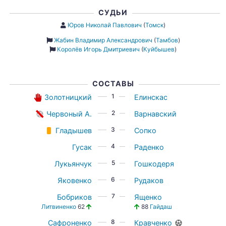
СУДЬИ
Юров Николай Павлович
(
Томск
)
Жабин Владимир Александрович
(
Тамбов
)
Королёв Игорь Дмитриевич
(
Куйбышев
)
СОСТАВЫ
1
Золотницкий
Елинскас
2
Червоный А.
Варнавский
3
Гладышев
Сопко
4
Гусак
Раденко
5
Лукьянчук
Гошкодеря
6
Яковенко
Рудаков
7
Бобриков
Ященко
Литвиненко
62
88
Гайдаш
8
Сафроненко
Кравченко