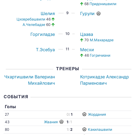
68
Придонишвили
9
Шелия
Гурули
Цховребашвили
46
А.Челебадзе
60
10
Горгиладзе
Цаава
70
М.Махарадзе
11
Т.Эсебуа
Месхи
46
Гогричиани
ТРЕНЕРЫ
Чхартишвили Валериан
Котрикадзе Александр
Михайлович
Парменович
СОБЫТИЯ
Голы
27
0
:
1
Жордания
43
Жвания
1
:
1
80
1
:
2
Какилашвили