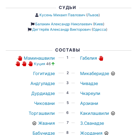
СУДЬИ
Кусень Михаил Павлович
(
Львов
)
Балакин Александр Николаевич
(
Киев
)
Дегтярёв Александр Викторович
(
Одесса
)
СОСТАВЫ
1
Маминашвили
Габелия
Куция
46
2
Гогитидзе
Микаберидзе
3
Андгуладзе
Чивадзе
4
Дурдиадзе
Чкареули
5
Чиковани
Арзиани
6
Торгашвили
Какилашвили
7
Жвания
З.Сванадзе
8
Бабунидзе
Жордания