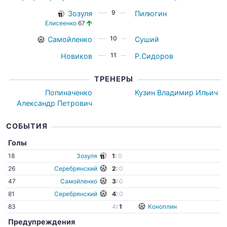
9
Зозуля
Пилюгин
Елисеенко
67
10
Самойленко
Суший
11
Новиков
Р.Сидоров
ТРЕНЕРЫ
Попиначенко
Кузин Владимир Ильич
Александр Петрович
СОБЫТИЯ
Голы
18
Зозуля
1
:
0
26
Серебрянский
2
:
0
47
Самойленко
3
:
0
81
Серебрянский
4
:
0
83
4
:
1
Коноплин
Предупреждения