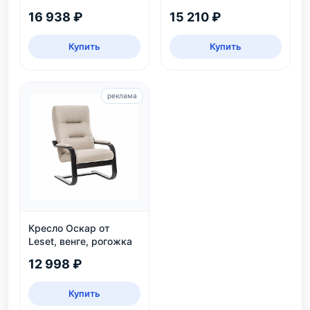
бежевый, для дома и
16 938 ₽
15 210 ₽
детской
Купить
Купить
реклама
Кресло Оскар от
Leset, венге, рогожка
12 998 ₽
Купить