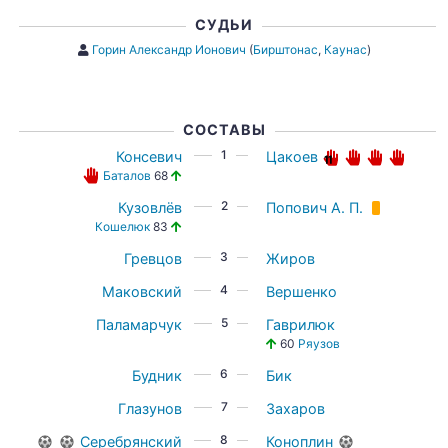
СУДЬИ
Горин Александр Ионович
(
Бирштонас
,
Каунас
)
СОСТАВЫ
1
Консевич
Цакоев
Баталов
68
2
Кузовлёв
Попович А. П.
Кошелюк
83
3
Гревцов
Жиров
4
Маковский
Вершенко
5
Паламарчук
Гаврилюк
60
Ряузов
6
Будник
Бик
7
Глазунов
Захаров
8
Серебрянский
Коноплин