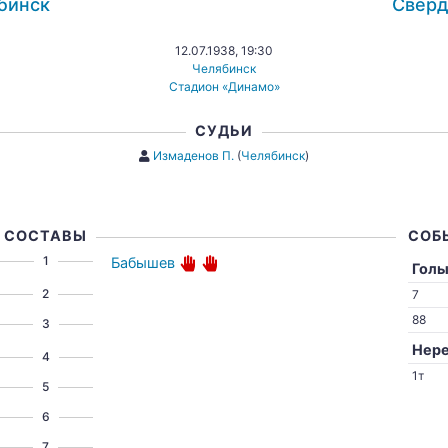
бинск
Сверд
12.07.1938, 19:30
Челябинск
Стадион «Динамо»
СУДЬИ
Измаденов П.
(
Челябинск
)
СОСТАВЫ
СОБ
1
Бабышев
Гол
2
7
88
3
Нере
4
1т
5
6
7