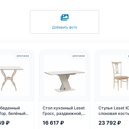
Добавить фото
реклама
реклама
обеденный
Стол кухонный Leset
Стулья Leset Ю
Тор, белёный
Гросс, раздвижной,
слоновая кость
белый/серый
патиной
69 ₽
16 617 ₽
23 792 ₽