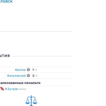
ловск
ЫТИЯ
ы
Фролов
1
:
0
Фальковский
2
:
0
ализованные пенальти
И.Бугров
мимо