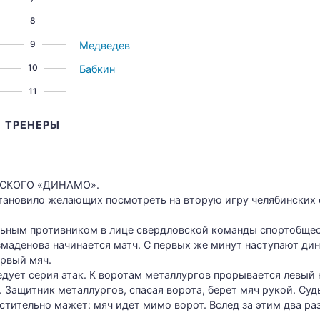
8
9
Медведев
10
Бабкин
11
ТРЕНЕРЫ
СКОГО «ДИНАМО».
остановило желающих посмотреть на вторую игру челябински
льным противником в лице свердловской команды спортобщес
 Измаденова начинается матч. С первых же минут наступают д
ервый мяч.
дует серия атак. К воротам металлургов прорывается левый
. Защитник металлургов, спасая ворота, берет мяч рукой. Суд
стительно мажет: мяч идет мимо ворот. Вслед за этим два ра