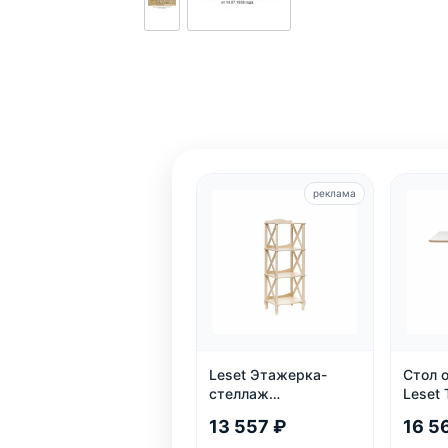
реклама
Leset Этажерка-
Стол 
стеллаж
Leset 
Джульетта-3, дуб
дуб
13 557 ₽
16 5
шампань