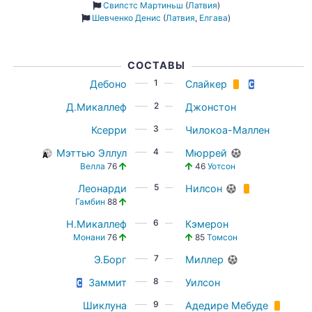
Свипстс Мартиньш
(
Латвия
)
Шевченко Денис
(
Латвия
,
Елгава
)
СОСТАВЫ
1
Дебоно
Слайкер
2
Д.Микаллеф
Джонстон
3
Ксерри
Чилокоа-Маллен
4
Мэттью Эллул
Мюррей
Велла
76
46
Уотсон
5
Леонарди
Нилсон
Гамбин
88
6
Н.Микаллеф
Кэмерон
Монани
76
85
Томсон
7
Э.Борг
Миллер
8
Заммит
Уилсон
9
Шиклуна
Адедире Мебуде