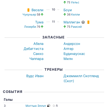
75
Уэльс
10
Весели
Боуи
Чукуньер
58
36
Келли
11
Тума
Маллиган
Лезерби
76
75
Рамсей
ЗАПАСНЫЕ
Абела
Андерсон
Дебаттиста
Аптер
Сакко
Будинаускас
Чаппара
Милн
ТРЕНЕРЫ
Вудс Иван
Джеммилл Скотленд
(Скот)
СОБЫТИЯ
Голы
3
Мэттью Эллул
0
:
1