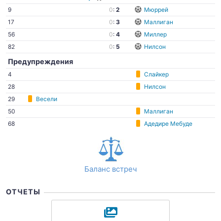
9
0
:
2
Мюррей
17
0
:
3
Маллиган
56
0
:
4
Миллер
82
0
:
5
Нилсон
Предупреждения
4
Слайкер
28
Нилсон
29
Весели
50
Маллиган
68
Адедире Мебуде
Баланс встреч
ОТЧЕТЫ