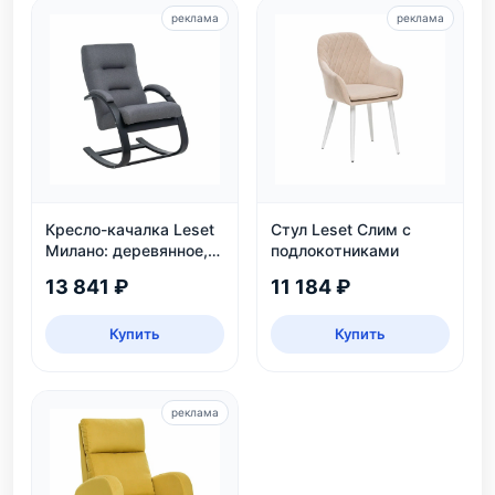
реклама
реклама
Кресло-качалка Leset
Стул Leset Слим с
Милано: деревянное,
подлокотниками
венге, рогожка Malmo
13 841 ₽
11 184 ₽
95
Купить
Купить
реклама