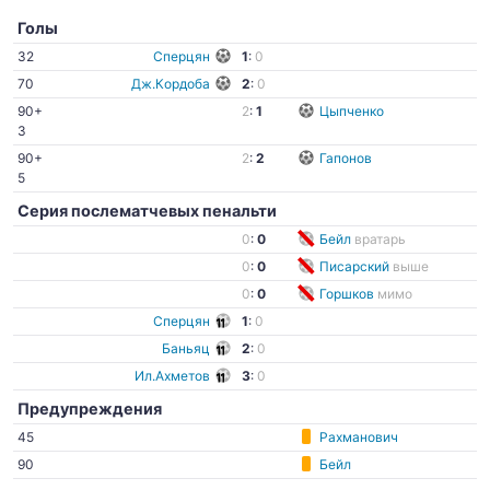
Голы
32
Сперцян
1
:
0
70
Дж.Кордоба
2
:
0
90+
2
:
1
Цыпченко
3
90+
2
:
2
Гапонов
5
Серия послематчевых пенальти
0
:
0
Бейл
вратарь
0
:
0
Писарский
выше
0
:
0
Горшков
мимо
Сперцян
1
:
0
Баньяц
2
:
0
Ил.Ахметов
3
:
0
Предупреждения
45
Рахманович
90
Бейл