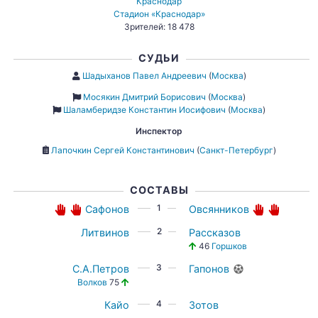
Краснодар
Стадион «Краснодар»
Зрителей: 18 478
СУДЬИ
Шадыханов Павел Андреевич
(
Москва
)
Мосякин Дмитрий Борисович
(
Москва
)
Шаламберидзе Константин Иосифович
(
Москва
)
Инспектор
Лапочкин Сергей Константинович
(
Санкт-Петербург
)
СОСТАВЫ
1
Сафонов
Овсянников
2
Литвинов
Рассказов
46
Горшков
3
С.А.Петров
Гапонов
Волков
75
4
Кайо
Зотов