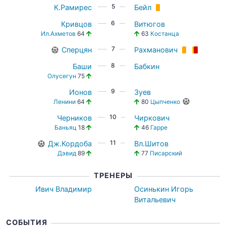
5
К.Рамирес
Бейл
6
Кривцов
Витюгов
Ил.Ахметов
64
63
Костанца
7
Сперцян
Рахманович
8
Баши
Бабкин
Олусегун
75
9
Ионов
Зуев
Ленини
64
80
Цыпченко
10
Черников
Чиркович
Баньяц
18
46
Гарре
11
Дж.Кордоба
Вл.Шитов
Дэвид
89
77
Писарский
ТРЕНЕРЫ
Ивич Владимир
Осинькин Игорь
Витальевич
СОБЫТИЯ