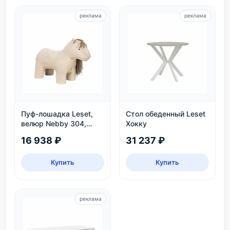
реклама
реклама
Пуф-лошадка Leset,
Стол обеденный Leset
велюр Nebby 304,
Хокку
бежевый, для дома и
16 938 ₽
31 237 ₽
детской
Купить
Купить
реклама