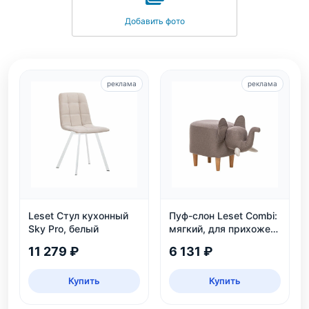
Добавить фото
реклама
реклама
Leset Стул кухонный
Пуф-слон Leset Combi:
Sky Pro, белый
мягкий, для прихожей
и детской, белый и
11 279 ₽
6 131 ₽
серый
Купить
Купить