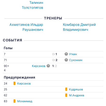
Таликин
Толстопятов
ТРЕНЕРЫ
Ахметзянов Ильдар
Комбаров Дмитрий
Раушанович
Владимирович
СОБЫТИЯ
Голы
7
0
:
1
Уткин
71
0
:
2
Суконкин
90+
Кирсанов
1
:
2
4
Предупреждения
24
Кирсанов
25
Кудряшов
62
М.Андреев
83
Мохаммад