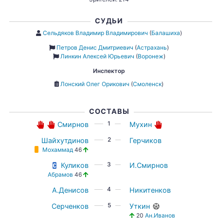
СУДЬИ
Сельдяков Владимир Владимирович
(
Балашиха
)
Петров Денис Дмитриевич
(
Астрахань
)
Линкин Алексей Юрьевич
(
Воронеж
)
Инспектор
Лонский Олег Орикович
(
Смоленск
)
СОСТАВЫ
1
Смирнов
Мухин
2
Шайхутдинов
Герчиков
Мохаммад
46
3
Куликов
И.Смирнов
Абрамов
46
4
А.Денисов
Никитенков
5
Серченков
Уткин
20
Ан.Иванов