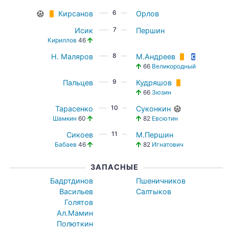
6
Кирсанов
Орлов
7
Исик
Першин
Кириллов
46
8
Н. Маляров
М.Андреев
66
Великородный
9
Пальцев
Кудряшов
66
Зюзин
10
Тарасенко
Суконкин
Шамкин
60
82
Евсютин
11
Сикоев
М.Першин
Бабаев
46
82
Игнатович
ЗАПАСНЫЕ
Бадртдинов
Пшеничников
Васильев
Салтыков
Голятов
Ал.Мамин
Полюткин