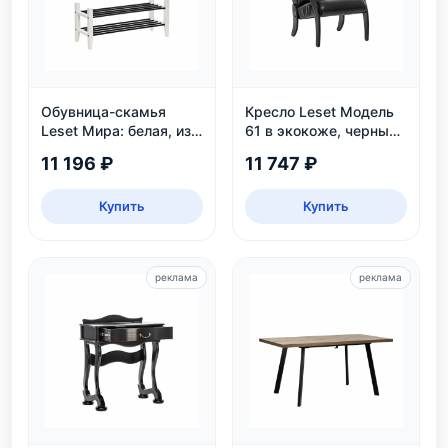
Обувница-скамья
Кресло Leset Модель
Leset Мира: белая, из
61 в экокоже, черный
массива сосны, 2
цвет Венге, для дома и
11 196 ₽
11 747 ₽
яруса, до 6 пар
дачи
Купить
Купить
реклама
реклама