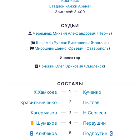
Каспийск
Стадион «Анжи Арена»
Зрителей: 3 400
СУДЬИ
Черемных Михаил Александрович
(
Пермь
)
Шекемов Руслан Викторович
(
Нальчик
)
Мирошник Денис Юрьевич
(
Ставрополь
)
Инспектор
Лонский Олег Орикович
(
Смоленск
)
СОСТАВЫ
1
Х.Хамхоев
Кучейко
2
Красильниченко
Пытлев
3
Кагермазов
Н.Сергеев
4
Шумахов
Первушин
5
Алибеков
Подпругин