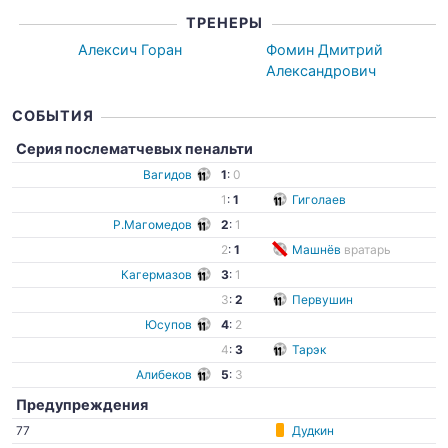
ТРЕНЕРЫ
Алексич Горан
Фомин Дмитрий
Александрович
СОБЫТИЯ
Серия послематчевых пенальти
Вагидов
1
:
0
1
:
1
Гиголаев
Р.Магомедов
2
:
1
2
:
1
Машнёв
вратарь
Кагермазов
3
:
1
3
:
2
Первушин
Юсупов
4
:
2
4
:
3
Тарэк
Алибеков
5
:
3
Предупреждения
77
Дудкин