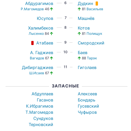
6
Абдурагимов
Дудкин
Р.Магомедов
46
81
Васильев
7
Юсупов
Машнёв
8
Халимбеков
Котов
Лысенко
84
81
Полищук
9
Атабаев
Смородский
10
А. Гаджиев
Баев
Вагидов
67
88
Тарэк
11
Дибиргаджиев
Гиголаев
Ш.Исаев
67
ЗАПАСНЫЕ
Абдуллаев
Алексеев
Гасанов
Бондарь
К.Ибрагимов
Гусевский
Т.Магомедов
Чуфыров
Сундуков
Терновский