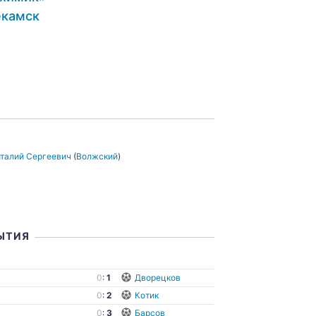
камск
талий Сергеевич
(
Волжский
)
ЫТИЯ
ы
0
:
1
Дворецков
0
:
2
Котик
0
:
3
Барсов