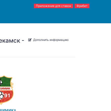
Приложение для ставок
Фрибет
екамск -
Дополнить информацию
химик»