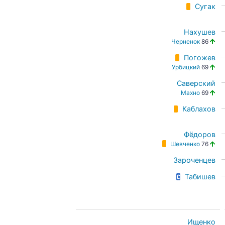
Сугак
Нахушев
Черненок
86
Погожев
Урбицкий
69
Саверский
Махно
69
Каблахов
Фёдоров
Шевченко
76
Зароченцев
Табишев
Ищенко