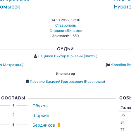
номысск
Нижне
04.10.2022, 17:00
Ставрополь
Стадион «Динамо»
Зрителей: 1 650
СУДЬИ
Лацвиев Виктор Юрьевич
(
Шахты
)
ич
(
Астрахань
)
Жолобов Ви
Инспектор
Правило Василий Григорьевич
(
Краснодар
)
СОСТАВЫ
СОБ
1
Обухов
Гол
2
Шоркин
35
64
3
Бердников
77