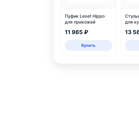
Пуфик Leset Hippo
Стуль
для прихожей
для ку
11 965 ₽
13 5
Купить