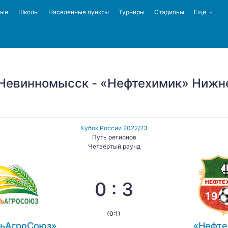
ные
Школы
Населенные пункты
Турниры
Стадионы
Еще
Невинномысск - «Нефтехимик» Нижн
Кубок России 2022/23
Путь регионов
Четвёртый раунд
0 : 3
(0:1)
льАгроСоюз»
«Нефте