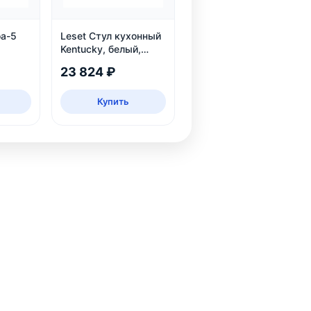
оа-5
Leset Стул кухонный
Kentucky, белый,
экокожа
23 824 ₽
Купить