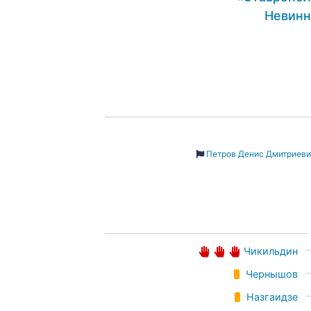
Невин
Петров Денис Дмитриев
Чикильдин
Чернышов
Назгаидзе