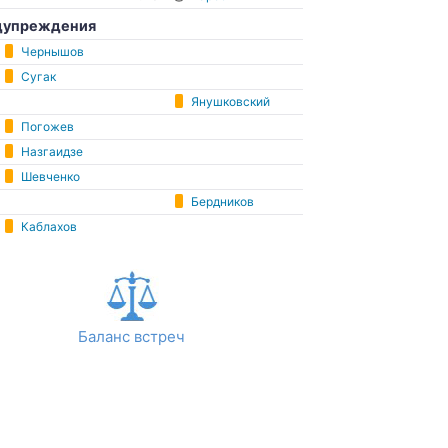
дупреждения
Чернышов
Сугак
Янушковский
Погожев
Назгаидзе
Шевченко
Бердников
Каблахов
Баланс встреч