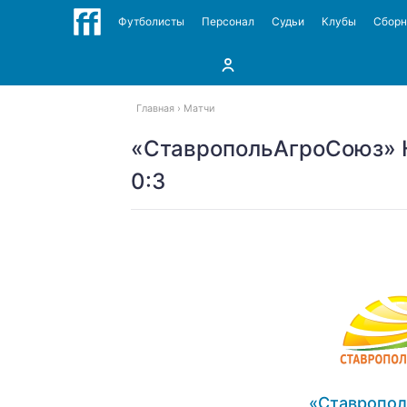
Футболисты
Персонал
Судьи
Клубы
Сбор
Главная
Матчи
«СтавропольАгроСоюз» 
0:3
«Ставропо