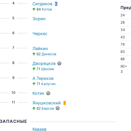
4
Ситдиков
Пре
84
Котов
24
5
Зорин
28
34
6
Черкес
42
79
7
Лайкин
83
62
Денисов
88
8
Дворецков
90+
71
Школик
3
9
А.Терехов
71
Калугин
10
Котик
11
Янушковский
62
Барсов
ЗАПАСНЫЕ
Кеваев