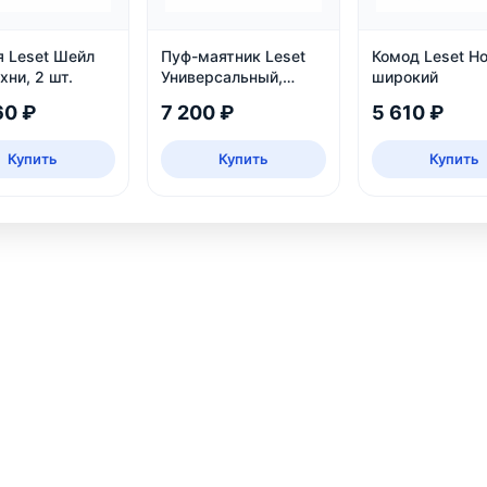
я Leset Шейл
Пуф-маятник Leset
Комод Leset Н
хни, 2 шт.
Универсальный,
широкий
Венге
60 ₽
7 200 ₽
5 610 ₽
Купить
Купить
Купить