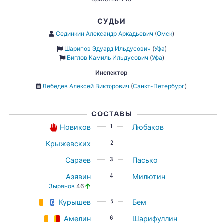
СУДЬИ
Сединкин Александр Аркадьевич
(
Омск
)
Шарипов Эдуард Ильдусович
(
Уфа
)
Биглов Камиль Ильдусович
(
Уфа
)
Инспектор
Лебедев Алексей Викторович
(
Санкт-Петербург
)
СОСТАВЫ
1
Новиков
Любаков
2
Крыжевских
3
Сараев
Пасько
4
Азявин
Милютин
Зырянов
46
5
Курышев
Бем
6
Амелин
Шарифуллин