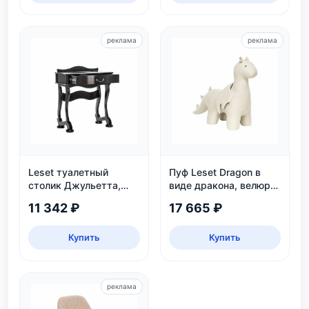
реклама
реклама
Leset туалетный
Пуф Leset Dragon в
столик Джульетта,
виде дракона, велюр
Венге
Omega 30, для дома и
11 342 ₽
17 665 ₽
детской
Купить
Купить
реклама