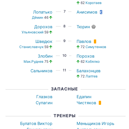
62
Коротаев
7
Лопатько
Анисимов
Дёмин
46
8
Дорохов
Тюрин
Ульяновский
59
9
Шведюк
Павлов
Станиславчук
59
72
Симутенков
10
Злобин
Порохов
Мак.Руднев
75
62
Кобялко
11
Сальников
Балахонцев
72
Лаптев
ЗАПАСНЫЕ
Глазков
Едапин
Супагин
Чистяков
ТРЕНЕРЫ
Булатов Виктор
Меньщиков Игорь