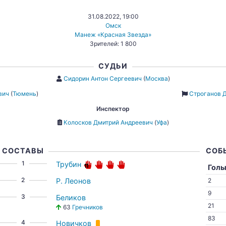
31.08.2022, 19:00
Омск
Манеж «Красная Звезда»
Зрителей: 1 800
СУДЬИ
Сидорин Антон Сергеевич
(
Москва
)
вич
(
Тюмень
)
Строганов 
Инспектор
Колосков Дмитрий Андреевич
(
Уфа
)
СОСТАВЫ
СОБ
1
Трубин
Гол
2
Р. Леонов
2
9
3
Беликов
21
63
Гречников
83
4
Новичков