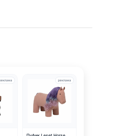
реклама
реклама
Пуфик Leset Horse,