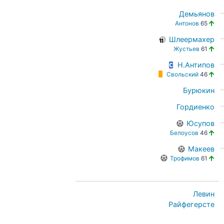
Демьянов
Антонов
65
Шлеермахер
Жустьев
61
Н.Антипов
Свольский
46
Бурюкин
Гордиенко
Юсупов
Белоусов
46
Макеев
Трофимов
61
Левин
Райфегерсте