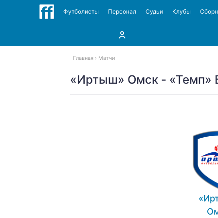
Футболисты
Персонал
Судьи
Клубы
Сбор
Главная
Матчи
«Иртыш» Омск - «Темп» Б
«Ир
О