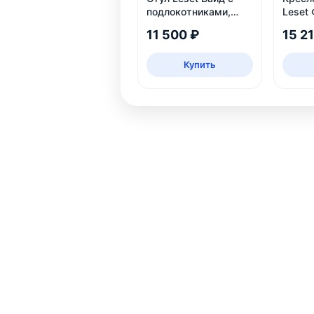
подлокотниками,
Leset 
каркас белый
11 500 ₽
15 2
Купить