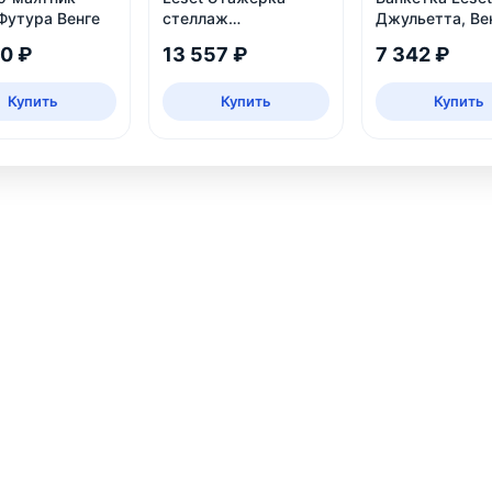
Футура Венге
стеллаж
Джульетта, Ве
Джульетта-3, дуб
10 ₽
13 557 ₽
7 342 ₽
шампань
Купить
Купить
Купить