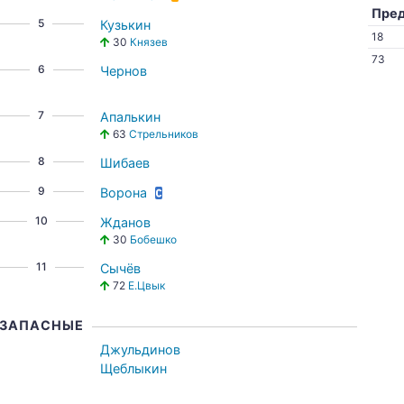
Пре
5
Кузькин
18
30
Князев
73
6
Чернов
7
Апалькин
63
Стрельников
8
Шибаев
9
Ворона
10
Жданов
30
Бобешко
11
Сычёв
72
Е.Цвык
ЗАПАСНЫЕ
Джульдинов
Щеблыкин