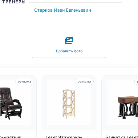
ТРЕНЕРЫ
Старков Иван Евгеньевич
Добавить фото
реклама
реклама
о-маятник
Leset Этажерка-
Банкетка Leset