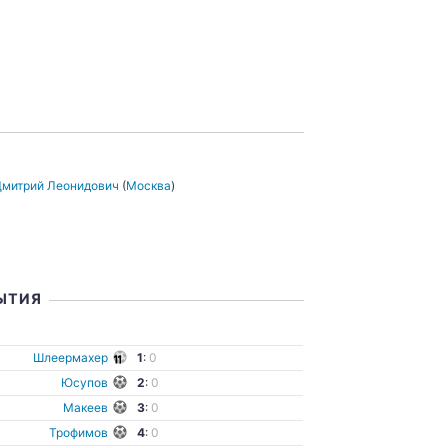
Дмитрий Леонидович
(
Москва
)
ЫТИЯ
ы
Шлеермахер
1
:
0
Юсупов
2
:
0
Макеев
3
:
0
Трофимов
4
:
0