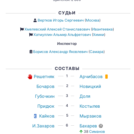
СУДЬИ
Вертков Игорь Сергеевич
(
Москва
)
Хмелевский Алексей Станиславович
(
Ивантеевка
)
Хатмуллин Альмир Альфретович
(
Химки
)
Инспектор
Борисов Александр Яковлевич
(
Самара
)
СОСТАВЫ
1
Решетняк
Арчибасов
2
Бочаров
Новицкий
3
Губочкин
Доля
4
Придюк
Костылев
5
Кайков
Мырзаков
6
И.Захаров
Бахарев
38
Симанов