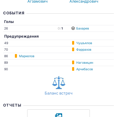
Агзамович
Александрович
СОБЫТИЯ
Голы
26
0
:
1
Бахарев
Предупреждения
49
Чушъялов
70
Фаррахов
86
Маркелов
89
Наговицин
90
Арчибасов
Баланс встреч
ОТЧЕТЫ