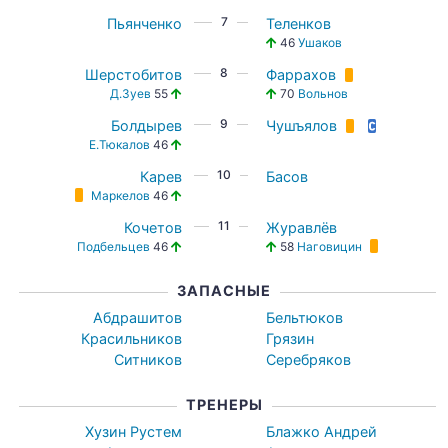
7
Пьянченко
Теленков
46
Ушаков
8
Шерстобитов
Фаррахов
Д.Зуев
55
70
Вольнов
9
Болдырев
Чушъялов
Е.Тюкалов
46
10
Карев
Басов
Маркелов
46
11
Кочетов
Журавлёв
Подбельцев
46
58
Наговицин
ЗАПАСНЫЕ
Абдрашитов
Бельтюков
Красильников
Грязин
Ситников
Серебряков
ТРЕНЕРЫ
Хузин Рустем
Блажко Андрей