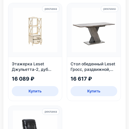
реклама
реклама
Этажерка Leset
Стол обеденный Leset
Джульетта-2, дуб
Гросс, раздвижной,
шампань
темно-серый, на 6
16 089 ₽
16 617 ₽
персон
Купить
Купить
реклама