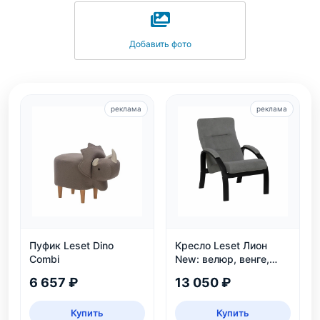
Добавить фото
реклама
реклама
Пуфик Leset Dino
Кресло Leset Лион
Combi
New: велюр, венге,
угол наклона 110°,
6 657 ₽
13 050 ₽
нагрузка 120 кг
Купить
Купить