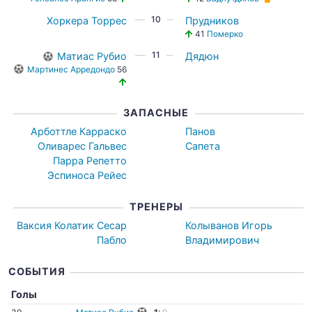
10
Хоркера Торрес
Прудников
41
Померко
11
Матиас Рубио
Дядюн
Мартинес Арредондо
56
ЗАПАСНЫЕ
Арботтле Карраско
Панов
Оливарес Гальвес
Сапета
Парра Репетто
Эспиноса Рейес
ТРЕНЕРЫ
Ваксия Колатик Сесар
Колыванов Игорь
Пабло
Владимирович
СОБЫТИЯ
Голы