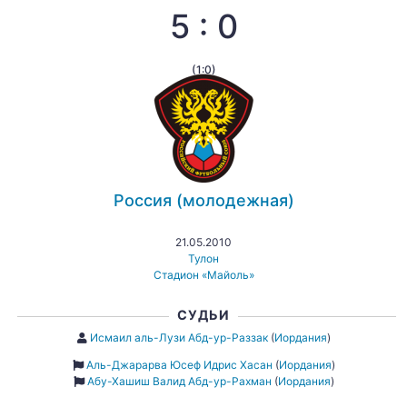
5 : 0
(1:0)
Россия (молодежная)
21.05.2010
Тулон
Стадион «Майоль»
СУДЬИ
Исмаил аль-Лузи Абд-ур-Раззак
(
Иордания
)
Аль-Джарарва Юсеф Идрис Хасан
(
Иордания
)
Абу-Хашиш Валид Абд-ур-Рахман
(
Иордания
)