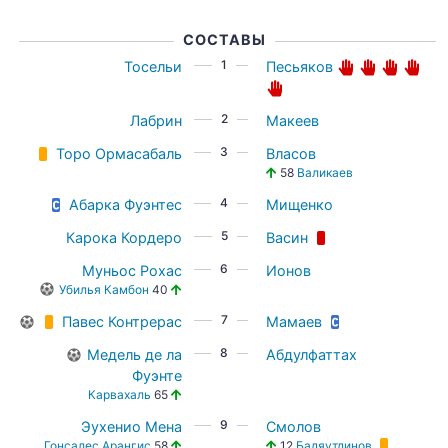
СОСТАВЫ
1
Тосельи
Песьяков
2
Лабрин
Макеев
3
Торо Ормасабаль
Власов
58
Валикаев
4
Абарка Фуэнтес
Мищенко
5
Карока Кордеро
Васин
6
Муньос Рохас
Ионов
Убилья Камбон
40
7
Павес Контрерас
Мамаев
8
Медель де ла
Абдулфаттах
Фуэнте
Карвахаль
65
9
Эухенио Мена
Смолов
Гонсалес Арангис
58
12
Бадяутдинов