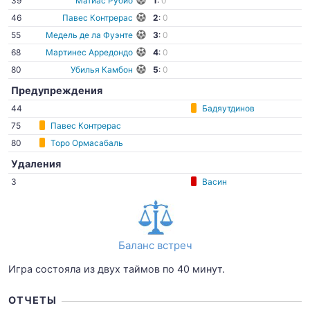
39
Матиас Рубио
1
:
0
46
Павес Контрерас
2
:
0
55
Медель де ла Фуэнте
3
:
0
68
Мартинес Арредондо
4
:
0
80
Убилья Камбон
5
:
0
Предупреждения
44
Бадяутдинов
75
Павес Контрерас
80
Торо Ормасабаль
Удаления
3
Васин
Баланс встреч
Игра состояла из двух таймов по 40 минут.
ОТЧЕТЫ