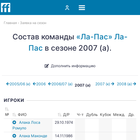
Главная
Заявка на сезон
Состав команды
«Ла-Пас» Ла-
Пас
в сезоне 2007 (а).
Дополнить информацию
2005/06 (к)
2006
2006/07 (а)
2007 (к)
2008 (а)
2007 (а)
ИГРОКИ
№
ФИО
Д/Р
Ч-т
Дубль
Кубок
Межд.
Др.
Алака Лоса
29.10.1974
Ромуло
Алака Маконде
14.11.1986