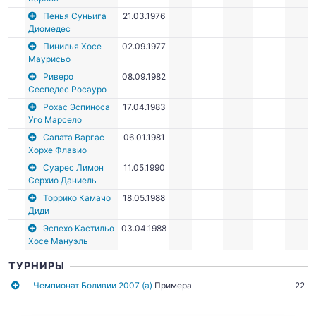
Пенья Суньига
21.03.1976
Диомедес
Пинилья Хосе
02.09.1977
Маурисьо
Риверо
08.09.1982
Сеспедес Росауро
Рохас Эспиноса
17.04.1983
Уго Марсело
Сапата Варгас
06.01.1981
Хорхе Флавио
Суарес Лимон
11.05.1990
Серхио Даниель
Торрико Камачо
18.05.1988
Диди
Эспехо Кастильо
03.04.1988
Хосе Мануэль
ТУРНИРЫ
Чемпионат Боливии 2007 (а)
Примера
22