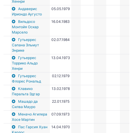
Хеннри
Андаверис
05.05.1979
Ириондо Аугусто
Вильдосо
16.04.1983
Монтойя Оскар
Марсело
Гутьеррес
02.07.1984
Сапана Эльмут
Энрике
Гутьеррес
13.04.1973
Торрико Альдо
Хенри
Гутьеррес
02.12.1979
Флорес Рональд
Клавихо
13.02.1978
Перальта Эдгар
Машадо да
22.01.1975
Силва Мауро
Меначо Агилера
07.09.1973
Хосе Мартин
Пас Гарсия Хуан
14.04.1970
Карлос