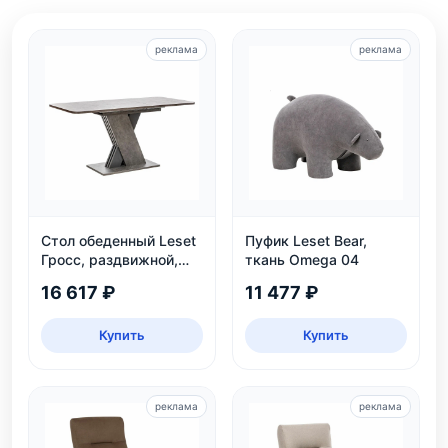
реклама
реклама
Стол обеденный Leset
Пуфик Leset Bear,
Гросс, раздвижной,
ткань Omega 04
темно-серый, на 6
16 617 ₽
11 477 ₽
персон
Купить
Купить
реклама
реклама