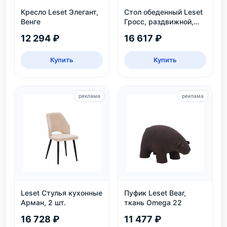
Кресло Leset Элегант,
Стол обеденный Leset
Венге
Гросс, раздвижной,
темно-серый, на 6
12 294 ₽
16 617 ₽
персон
Купить
Купить
реклама
реклама
Leset Стулья кухонные
Пуфик Leset Bear,
Арман, 2 шт.
ткань Omega 22
16 728 ₽
11 477 ₽