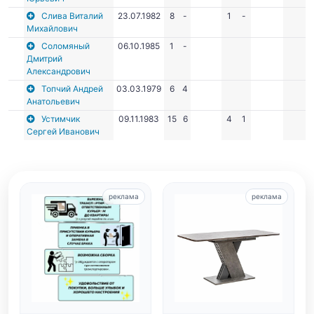
Слива Виталий
23.07.1982
8
-
1
-
Михайлович
Соломяный
06.10.1985
1
-
Дмитрий
Александрович
Топчий Андрей
03.03.1979
6
4
Анатольевич
Устимчик
09.11.1983
15
6
4
1
Сергей Иванович
реклама
реклама