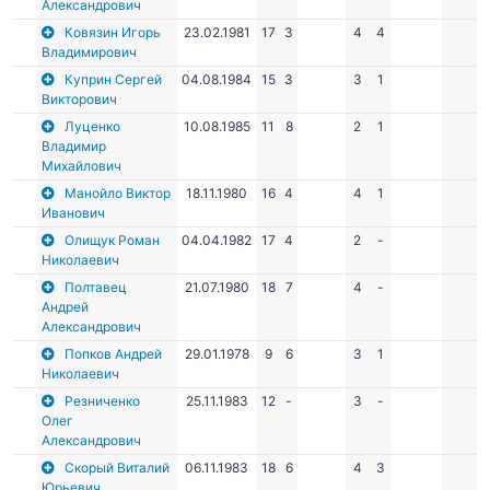
Александрович
Ковязин Игорь
23.02.1981
17
3
4
4
Владимирович
Куприн Сергей
04.08.1984
15
3
3
1
Викторович
Луценко
10.08.1985
11
8
2
1
Владимир
Михайлович
Манойло Виктор
18.11.1980
16
4
4
1
Иванович
Олищук Роман
04.04.1982
17
4
2
-
Николаевич
Полтавец
21.07.1980
18
7
4
-
Андрей
Александрович
Попков Андрей
29.01.1978
9
6
3
1
Николаевич
Резниченко
25.11.1983
12
-
3
-
Олег
Александрович
Скорый Виталий
06.11.1983
18
6
4
3
Юрьевич