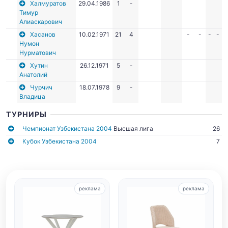
Халмуратов
29.04.1986
1
-
Тимур
Алиаскарович
Хасанов
10.02.1971
21
4
-
-
-
-
Нумон
Нурматович
Хутин
26.12.1971
5
-
Анатолий
Чурчич
18.07.1978
9
-
Владица
ТУРНИРЫ
Чемпионат Узбекистана 2004
Высшая лига
26
Кубок Узбекистана 2004
7
реклама
реклама