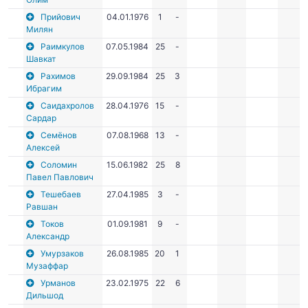
Прийович
04.01.1976
1
-
Милян
Раимкулов
07.05.1984
25
-
Шавкат
Рахимов
29.09.1984
25
3
Ибрагим
Саидахролов
28.04.1976
15
-
Сардар
Семёнов
07.08.1968
13
-
Алексей
Соломин
15.06.1982
25
8
Павел Павлович
Тешебаев
27.04.1985
3
-
Равшан
Токов
01.09.1981
9
-
Александр
Умурзаков
26.08.1985
20
1
Музаффар
Урманов
23.02.1975
22
6
Дильшод