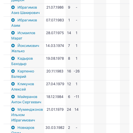
Ибрагимов
21.07.1986
9
-
Азиз Шакирович
Ибрагимов
07.07.1983
1
-
Азим
Исмаилов
28.07.1975
14
1
Марат
Йоксимович
14.03.1974
7
1
Желько
Кадыров
19.08.1978
8
1
Баходыр
Карпенко
20.11.1983
16
-26
Валерий
Кликунов
27.04.1979
12
1
Алексей
Майеранов
18.12.1984
6
-11
Антон Сергеевич
Муминджонов
21.01.1979
24
14
Ильхом
Ибрагимович
Новкаров
30.03.1982
2
-
Олим