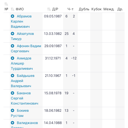
№
ФИО
Д/Р
Ч-т
Дубль
Кубок
Межд.
Др.
Абрамов
09.05.1987
6
2
Карлен
Вадимович
Айзатулов
13.03.1982
25
4
Тимур
Афонин Вадим
29.09.1987
1
-
Сергеевич
Ахмедов
31.12.1971
4
-12
Алишер
Турдалиевич
Байдышев
21.10.1967
1
-1
Андрей
Валерьевич
Баканов
15.08.1978
19
-
Сергей
Константинович
Бокиев
18.06.1982
13
-
Рустам
Валиджанов
14.04.1988
1
-
Даврон