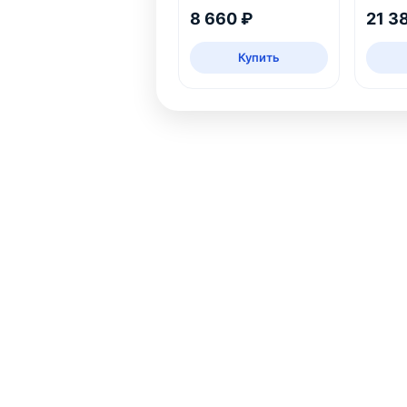
белый
шт
8 660 ₽
21 3
Купить