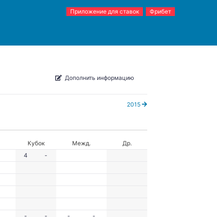
Приложение для ставок
Фрибет
Дополнить информацию
2015
Кубок
Межд.
Др.
4
-
-
-
-
-