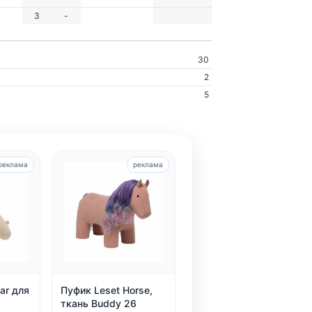
3
-
30
2
5
реклама
реклама
ar для
Пуфик Leset Horse,
ткань Buddy 26