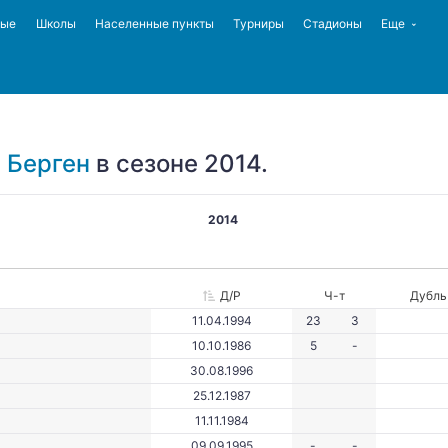
ные
Школы
Населенные пункты
Турниры
Стадионы
Еще
 Берген
в сезоне 2014.
2014
Д/Р
Ч-т
Дубль
11.04.1994
23
3
10.10.1986
5
-
30.08.1996
25.12.1987
11.11.1984
09.09.1995
-
-