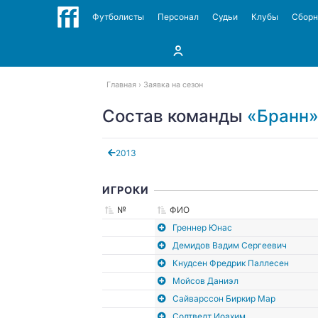
Футболисты
Персонал
Судьи
Клубы
Сбор
Главная
Заявка на сезон
Состав команды
«Бранн»
2013
ИГРОКИ
№
ФИО
Греннер Юнас
Демидов Вадим Сергеевич
Кнудсен Фредрик Паллесен
Мойсов Даниэл
Сайварссон Биркир Мар
Солтведт Иоахим