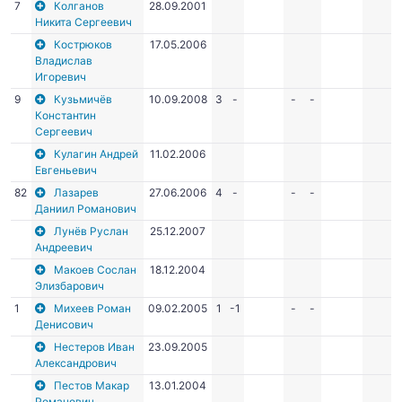
7
Колганов
28.09.2001
Никита Сергеевич
Кострюков
17.05.2006
Владислав
Игоревич
9
Кузьмичёв
10.09.2008
3
-
-
-
Константин
Сергеевич
Кулагин Андрей
11.02.2006
Евгеньевич
82
Лазарев
27.06.2006
4
-
-
-
Даниил Романович
Лунёв Руслан
25.12.2007
Андреевич
Макоев Сослан
18.12.2004
Элизбарович
1
Михеев Роман
09.02.2005
1
-1
-
-
Денисович
Нестеров Иван
23.09.2005
Александрович
Пестов Макар
13.01.2004
Романович