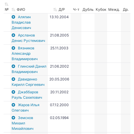
№
ФИО
Д/Р
Ч-т
Дубль
Кубок
Межд.
Др.
Аляпин
13.10.2004
Владислав
Денисович
Арсланов
21.08.2005
Денис Рустемович
Вязников
25.11.2003
Александр
Владимирович
Глинский Данил
21.06.2002
Владимирович
Давиденко
20.05.2006
Кирилл Сергеевич
Джаббаров
20.11.2002
Рауль Сахилович
Жаров Илья
07.12.2000
Олегович
Земсков
02.05.1994
Михаил
Михайлович