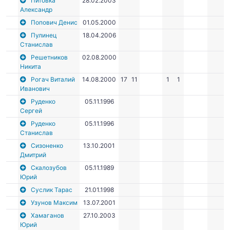
Питовка
28.02.2003
Александр
Попович Денис
01.05.2000
Пулинец
18.04.2006
Станислав
Решетников
02.08.2000
Никита
Рогач Виталий
14.08.2000
17
11
1
1
Иванович
Руденко
05.11.1996
Сергей
Руденко
05.11.1996
Станислав
Сизоненко
13.10.2001
Дмитрий
Скалозубов
05.11.1989
Юрий
Суслик Тарас
21.01.1998
Узунов Максим
13.07.2001
Хамаганов
27.10.2003
Юрий