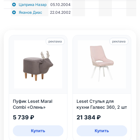
Цаприка Назар
05.10.2004
Яканов Диас
22.04.2002
реклама
реклама
Пуфик Leset Maral
Leset Стулья для
Combi «Олень»
кухни Галвес 360, 2 шт
5 739 ₽
21 384 ₽
Купить
Купить