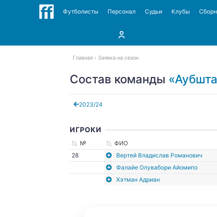
Футболисты
Персонал
Судьи
Клубы
Сбор
Главная
Заявка на сезон
Состав команды
«Аубшта
2023/24
ИГРОКИ
№
ФИО
28
Вертей Владислав Романович
Фалайе Олувабори Айомипо
Хэтман Адриан