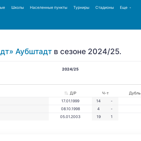
ные
Школы
Населенные пункты
Турниры
Стадионы
Еще
дт» Аубштадт
в сезоне 2024/25.
2024/25
Д/Р
Ч-т
Дубль
17.01.1999
14
-
08.10.1998
4
-
05.01.2003
19
1