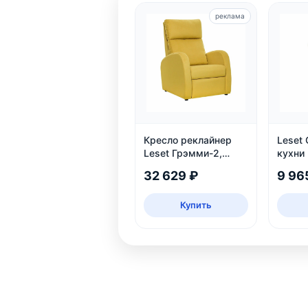
реклама
Кресло реклайнер
Leset 
Leset Грэмми-2,
кухни 
велюр
2 шт.
32 629 ₽
9 96
Купить