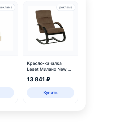
реклама
реклама
Кресло-качалка
Leset Милано New,
венге
13 841 ₽
Купить