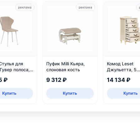
реклама
реклама
Стулья для
Пуфик Milli Кьяра,
Комод Leset
Гувер полоса,
слоновая кость
Джульетта, 5
ящиков, дуб
5 ₽
9 312 ₽
14 134 ₽
шампань
Купить
Купить
Купить