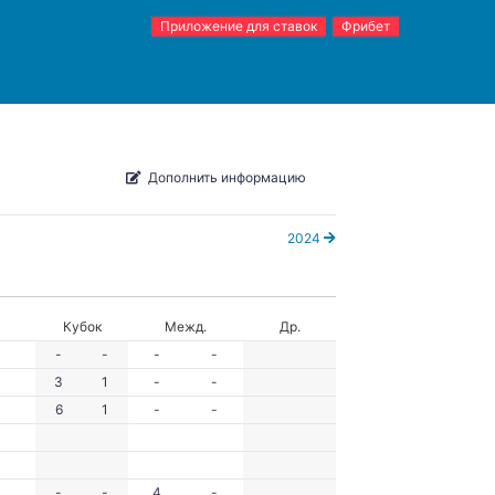
Приложение для ставок
Фрибет
Дополнить информацию
2024
Кубок
Межд.
Др.
-
-
-
-
3
1
-
-
6
1
-
-
-
-
4
-