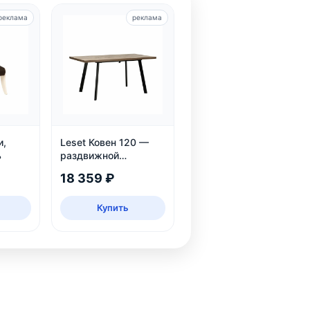
реклама
реклама
и,
Leset Ковен 120 —
ь
раздвижной
обеденный стол
18 359 ₽
Купить