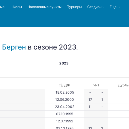
ные
Школы
Населенные пункты
Турниры
Стадионы
Еще
 Берген
в сезоне 2023.
2023
Д/Р
Ч-т
Дубль
18.02.2005
-
-
12.06.2000
17
1
23.04.2002
11
-
07.10.1995
12.07.1992
03.10.1995
12
3