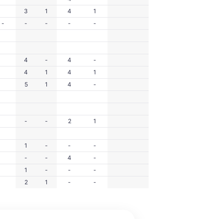
3
1
4
1
-
-
-
-
-
4
-
4
-
4
1
4
1
5
1
4
-
-
-
2
1
1
-
-
-
-
-
4
-
1
-
-
-
2
1
-
-