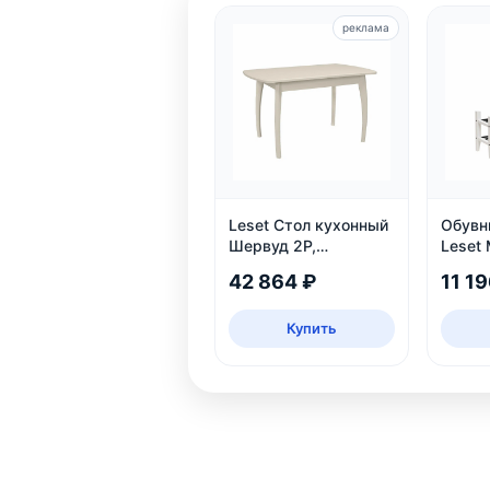
реклама
Leset Стол кухонный
Обувн
Шервуд 2Р,
Leset 
раздвижной
масси
42 864 ₽
11 19
яруса,
Купить