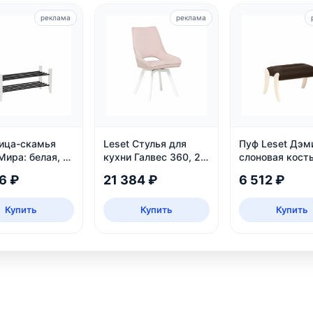
реклама
реклама
ица-скамья
Leset Стулья для
Пуф Leset Дэм
Мира: белая, из
кухни Галвес 360, 2
слоновая кост
ва сосны, 2
шт
6 ₽
21 384 ₽
6 512 ₽
 до 6 пар
Купить
Купить
Купить