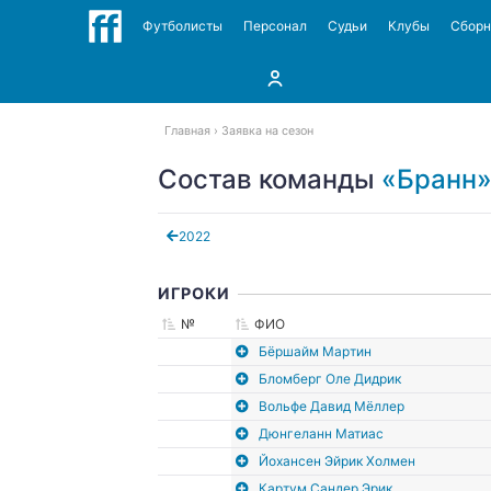
Футболисты
Персонал
Судьи
Клубы
Сбор
Главная
Заявка на сезон
Состав команды
«Бранн»
2022
ИГРОКИ
№
ФИО
Бёршайм Мартин
Бломберг Оле Дидрик
Вольфе Давид Мёллер
Дюнгеланн Матиас
Йохансен Эйрик Холмен
Картум Сандер Эрик