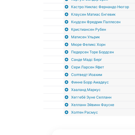
Кастро Никлас Фернандо Нюгор
Клаусен Матиас Енгевик
Кнудсен Фредрик Паллесен
Кристиансен Рубен
Матисен Ульрик
Мюре Феликс Хорн
Педерсен Торе Бордсен
Санде Мадс Берг
Сери Ларсен Яфет
Солтведт Иоахим
Финне Борр Амадеус
Хааланд Маркус
Хеггебё Эуне Селланн
Хелланн Эйвинн Фауске
Холтен Расмус