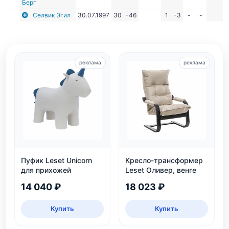
Берг
Селвик Эгил
30.07.1997
30
-46
1
-3
-
-
реклама
реклама
Пуфик Leset Unicorn
Кресло-трансформер
для прихожей
Leset Оливер, венге
14 040 ₽
18 023 ₽
Купить
Купить