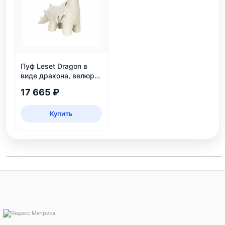
Пуф Leset Dragon в
виде дракона, велюр
Omega 30, для дома и
17 665 ₽
детской
Купить