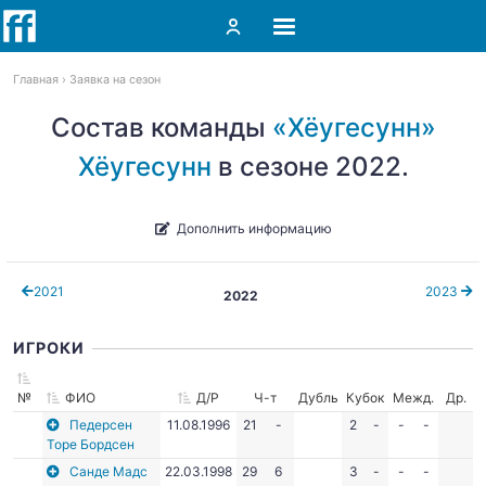
Главная
Заявка на сезон
Состав команды
«Хёугесунн»
Хёугесунн
в сезоне 2022.
Дополнить информацию
2021
2023
2022
ИГРОКИ
№
ФИО
Д/Р
Ч-т
Дубль
Кубок
Межд.
Др.
Педерсен
11.08.1996
21
-
2
-
-
-
Торе Бордсен
Санде Мадс
22.03.1998
29
6
3
-
-
-