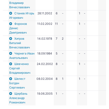
Владимир
Вячеславович
Станев Игорь
28.11.2002
6
-
1
-
Игоревич
Форонов
11.02.2002
11
-
1
-
Денис
Дмитриевич
Хитров
14.02.1978
7
2
-
-
Виталий
Вячеславович
Чернега Иван
18.09.1984
5
-
-
-
Анатольевич
Шевченко
24.02.2002
8
-
1
-
Сергей
Владимирович
Шелест
08.02.2004
8
1
1
-
Богдан
Сергеевич
Щербань
19.06.2005
1
-
-
-
Александр
Романович