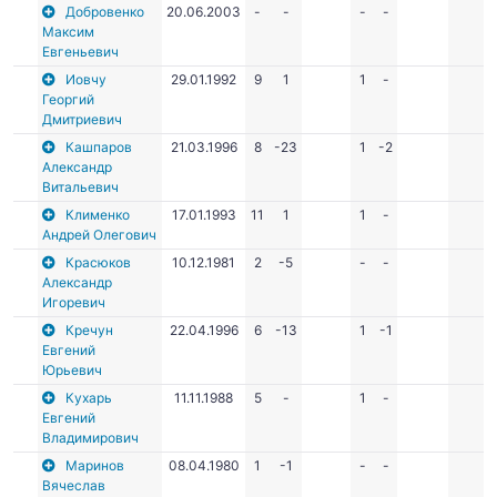
Добровенко
20.06.2003
-
-
-
-
Максим
Евгеньевич
Иовчу
29.01.1992
9
1
1
-
Георгий
Дмитриевич
Кашпаров
21.03.1996
8
-23
1
-2
Александр
Витальевич
Клименко
17.01.1993
11
1
1
-
Андрей Олегович
Красюков
10.12.1981
2
-5
-
-
Александр
Игоревич
Кречун
22.04.1996
6
-13
1
-1
Евгений
Юрьевич
Кухарь
11.11.1988
5
-
1
-
Евгений
Владимирович
Маринов
08.04.1980
1
-1
-
-
Вячеслав