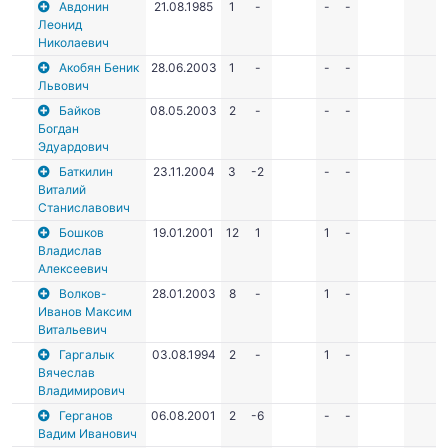
Авдонин
21.08.1985
1
-
-
-
Леонид
Николаевич
Акобян Беник
28.06.2003
1
-
-
-
Львович
Байков
08.05.2003
2
-
-
-
Богдан
Эдуардович
Баткилин
23.11.2004
3
-2
-
-
Виталий
Станиславович
Бошков
19.01.2001
12
1
1
-
Владислав
Алексеевич
Волков-
28.01.2003
8
-
1
-
Иванов Максим
Витальевич
Гаргалык
03.08.1994
2
-
1
-
Вячеслав
Владимирович
Герганов
06.08.2001
2
-6
-
-
Вадим Иванович