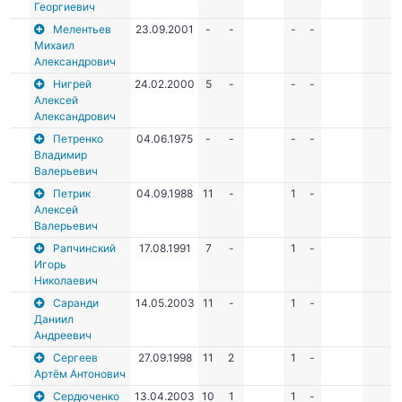
Георгиевич
Мелентьев
23.09.2001
-
-
-
-
Михаил
Александрович
Нигрей
24.02.2000
5
-
-
-
Алексей
Александрович
Петренко
04.06.1975
-
-
-
-
Владимир
Валерьевич
Петрик
04.09.1988
11
-
1
-
Алексей
Валерьевич
Рапчинский
17.08.1991
7
-
1
-
Игорь
Николаевич
Саранди
14.05.2003
11
-
1
-
Даниил
Андреевич
Сергеев
27.09.1998
11
2
1
-
Артём Антонович
Сердюченко
13.04.2003
10
1
1
-