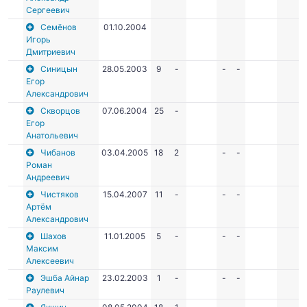
Сергеевич
Семёнов
01.10.2004
Игорь
Дмитриевич
Синицын
28.05.2003
9
-
-
-
Егор
Александрович
Скворцов
07.06.2004
25
-
Егор
Анатольевич
Чибанов
03.04.2005
18
2
-
-
Роман
Андреевич
Чистяков
15.04.2007
11
-
-
-
Артём
Александрович
Шахов
11.01.2005
5
-
-
-
Максим
Алексеевич
Эшба Айнар
23.02.2003
1
-
-
-
Раулевич