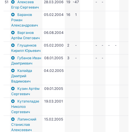
51
Алексеев
28.03.2006
19
-47
-
-
Егор Сергеевич
Баранов
05.02.2004
16
1
Роман
Александрович
Варганов
06.08.2004
Артём Олегович
Глущенков
05.02.2000
2
-
-
-
-
-
Кирилл Юрьевич
Губанов Иван
08.01.2005
3
-
-
-
Дмитриевич
Калайда
04.02.2005
Дмитрий
Вадимович
Кузин Артём
09.01.2005
Сергеевич
Кутателадзе
19.03.2001
Николоз
Сергеевич
Лапинский
15.02.2005
Станислав
Алексеевич