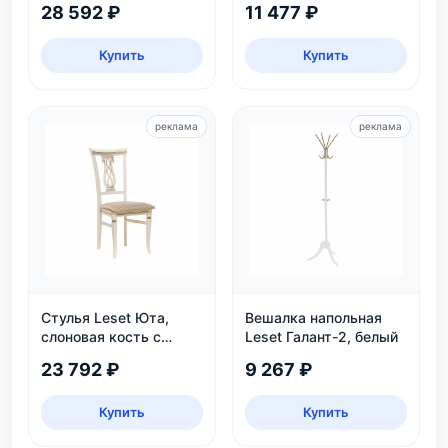
28 592 ₽
11 477 ₽
безопасный, ЛДСП,
дуб каньон/черный
Купить
Купить
реклама
реклама
Стулья Leset Юта,
Вешалка напольная
слоновая кость с
Leset Галант-2, белый
патиной
23 792 ₽
9 267 ₽
Купить
Купить