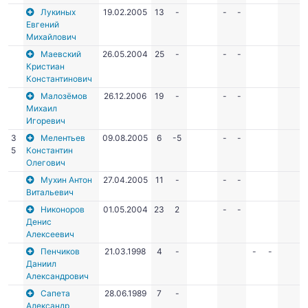
Лукиных
19.02.2005
13
-
-
-
Евгений
Михайлович
Маевский
26.05.2004
25
-
-
-
Кристиан
Константинович
Малозёмов
26.12.2006
19
-
-
-
Михаил
Игоревич
3
Мелентьев
09.08.2005
6
-5
-
-
5
Константин
Олегович
Мухин Антон
27.04.2005
11
-
-
-
Витальевич
Никоноров
01.05.2004
23
2
-
-
Денис
Алексеевич
Пенчиков
21.03.1998
4
-
-
-
Даниил
Александрович
Сапета
28.06.1989
7
-
Александр