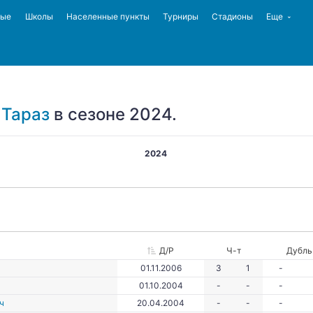
ные
Школы
Населенные пункты
Турниры
Стадионы
Еще
 Тараз
в сезоне 2024.
2024
Д/Р
Ч-т
Дубль
01.11.2006
3
1
-
01.10.2004
-
-
-
ч
20.04.2004
-
-
-