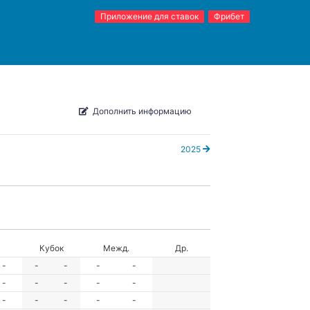
Приложение для ставок
Фрибет
Дополнить информацию
2025
Кубок
Межд.
Др.
-
-
-
-
-
-
-
-
-
-
-
-
-
-
-