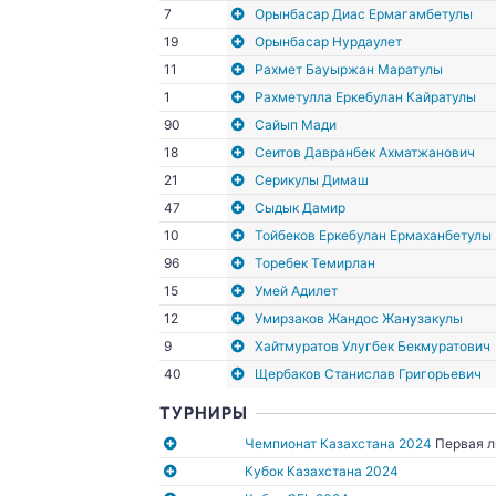
7
Орынбасар Диас Ермагамбетулы
19
Орынбасар Нурдаулет
11
Рахмет Бауыржан Маратулы
1
Рахметулла Еркебулан Кайратулы
90
Сайып Мади
18
Сеитов Давранбек Ахматжанович
21
Серикулы Димаш
47
Сыдык Дамир
10
Тойбеков Еркебулан Ермаханбетулы
96
Торебек Темирлан
15
Умей Адилет
12
Умирзаков Жандос Жанузакулы
9
Хайтмуратов Улугбек Бекмуратович
40
Щербаков Станислав Григорьевич
ТУРНИРЫ
Чемпионат Казахстана 2024
Первая л
Кубок Казахстана 2024