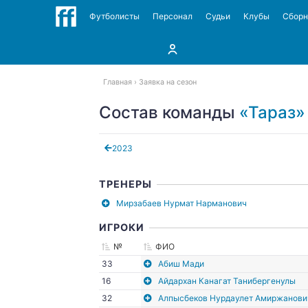
Футболисты
Персонал
Судьи
Клубы
Сбор
Главная
Заявка на сезон
Состав команды
«Тараз»
2023
ТРЕНЕРЫ
Мирзабаев Нурмат Нарманович
ИГРОКИ
№
ФИО
33
Абиш Мади
16
Айдархан Канагат Танибергенулы
32
Алпысбеков Нурдаулет Амиржанови