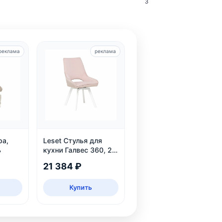
3
реклама
реклама
ра,
Leset Стулья для
ь
кухни Галвес 360, 2
шт
21 384 ₽
Купить