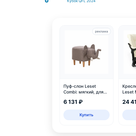
Кубок QFL 2024
реклама
Пуф-слон Leset
Кресл
Combi: мягкий, для
Leset 
прихожей и детской,
Венге
6 131 ₽
24 4
белый и серый
Купить