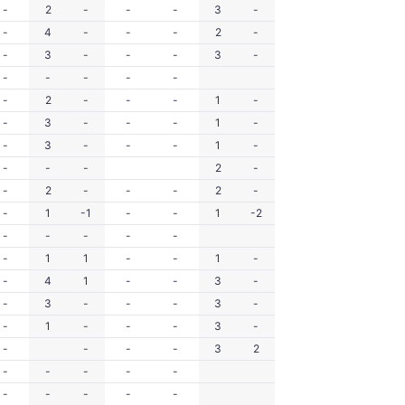
-
2
-
-
-
3
-
-
4
-
-
-
2
-
-
3
-
-
-
3
-
-
-
-
-
-
-
2
-
-
-
1
-
-
3
-
-
-
1
-
-
3
-
-
-
1
-
-
-
-
2
-
-
2
-
-
-
2
-
-
1
-1
-
-
1
-2
-
-
-
-
-
-
1
1
-
-
1
-
-
4
1
-
-
3
-
-
3
-
-
-
3
-
-
1
-
-
-
3
-
-
-
-
-
3
2
-
-
-
-
-
-
-
-
-
-