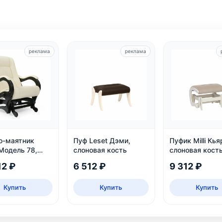
реклама
реклама
о-маятник
Пуф Leset Дэми,
Пуфик Milli Кья
Модель 78,
слоновая кость
слоновая кост
12 ₽
6 512 ₽
9 312 ₽
Купить
Купить
Купить