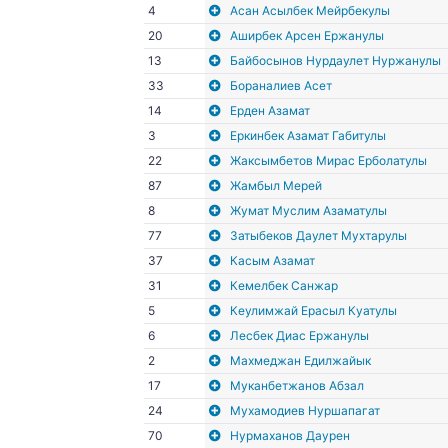
4
Асан Асылбек Мейрбекулы
20
Аширбек Арсен Ержанулы
13
Байбосынов Нурдаулет Нуржанулы
33
Бораналиев Асет
14
Ерден Азамат
3
Еркинбек Азамат Габитулы
22
Жаксымбетов Мирас Ерболатулы
87
Жамбыл Мерей
8
Жумат Муслим Азаматулы
77
Затыбеков Даулет Мухтарулы
37
Касым Азамат
31
Кемелбек Санжар
5
Кеулимжай Ерасыл Куатулы
6
Лесбек Диас Ержанулы
2
Махмеджан Едилжайык
17
Муканбетжанов Абзал
24
Мухамодиев Нуршапагат
70
Нурмаханов Даурен