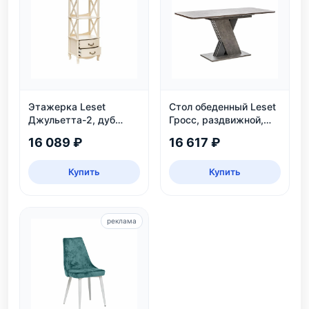
Этажерка Leset
Стол обеденный Leset
Джульетта-2, дуб
Гросс, раздвижной,
шампань
темно-серый, на 6
16 089 ₽
16 617 ₽
персон
Купить
Купить
реклама