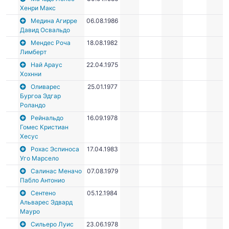
Хенри Макс
Медина Агирре
06.08.1986
Давид Освальдо
Мендес Роча
18.08.1982
Лимберт
Най Араус
22.04.1975
Хохнни
Оливарес
25.01.1977
Бургоа Эдгар
Роландо
Рейнальдо
16.09.1978
Гомес Кристиан
Хесус
Рохас Эспиноса
17.04.1983
Уго Марсело
Салинас Меначо
07.08.1979
Пабло Антонио
Сентено
05.12.1984
Альварес Эдвард
Мауро
Сильеро Луис
23.06.1978