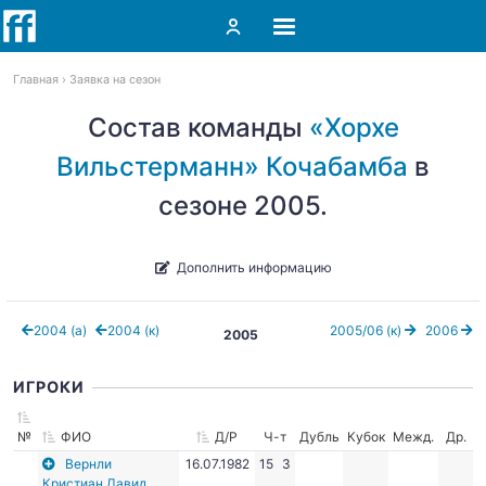
Главная
Заявка на сезон
Состав команды
«Хорхе
Вильстерманн» Кочабамба
в
сезоне 2005.
Дополнить информацию
2004 (а)
2004 (к)
2005/06 (к)
2006
2005
ИГРОКИ
№
ФИО
Д/Р
Ч-т
Дубль
Кубок
Межд.
Др.
Вернли
16.07.1982
15
3
Кристиан Давид