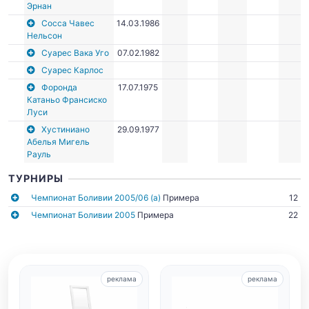
Эрнан
Сосса Чавес
14.03.1986
Нельсон
Суарес Вака Уго
07.02.1982
Суарес Карлос
Форонда
17.07.1975
Катаньо Франсиско
Луси
Хустиниано
29.09.1977
Абелья Мигель
Рауль
ТУРНИРЫ
Чемпионат Боливии 2005/06 (а)
Примера
12
Чемпионат Боливии 2005
Примера
22
реклама
реклама