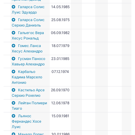
Галарса Солис
14.05.1985
Луис Эдуардо
Галарса Солис
25.08.1975
Серхио Даниэль
Гальегос Вера
06.09.1982
Хесус Рональд
Гомес Ланса
18.07.1979
Хесус Алехандро
Гусман Паносо
23.01.1985
Хавьер Алехандро
Карбальо
07.12.1974
Кадима Марсело
Антонио
Кастильо Арсе
26.09.1970
Серхио Рохелио
Лейтан Полиери
12.06.1978
Тиаго
Льянос
15.09.1981
Фернандес Хосе
Луис
Мачадо Лопес
30.01.1986