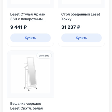
Leset Стулья Арман
Стол обеденный Leset
360 с поворотным
Хокку
механизмом
9 441 ₽
31 237 ₽
Купить
Купить
реклама
Вешалка-зеркало
Leset Сиэтл, белая