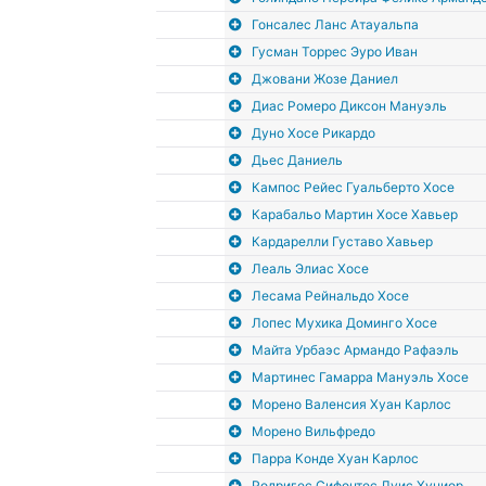
Гонсалес Ланс Атауальпа
Гусман Торрес Эуро Иван
Джовани Жозе Даниел
Диас Ромеро Диксон Мануэль
Дуно Хосе Рикардо
Дьес Даниель
Кампос Рейес Гуальберто Хосе
Карабальо Мартин Хосе Хавьер
Кардарелли Густаво Хавьер
Леаль Элиас Хосе
Лесама Рейнальдо Хосе
Лопес Мухика Доминго Хосе
Майта Урбаэс Армандо Рафаэль
Мартинес Гамарра Мануэль Хосе
Морено Валенсия Хуан Карлос
Морено Вильфредо
Парра Конде Хуан Карлос
Родригес Сифонтес Луис Хуниор