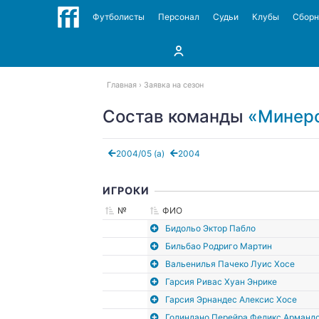
Футболисты
Персонал
Судьи
Клубы
Сбор
Главная
Заявка на сезон
Состав команды
«Минеро
2004/05 (а)
2004
ИГРОКИ
№
ФИО
Бидольо Эктор Пабло
Бильбао Родриго Мартин
Вальенилья Пачеко Луис Хосе
Гарсия Ривас Хуан Энрике
Гарсия Эрнандес Алексис Хосе
Голиндано Перейра Феликс Арманд