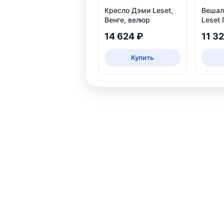
Кресло Дэми Leset,
Вешал
Венге, велюр
Leset 
белый
14 624 ₽
11 3
Купить