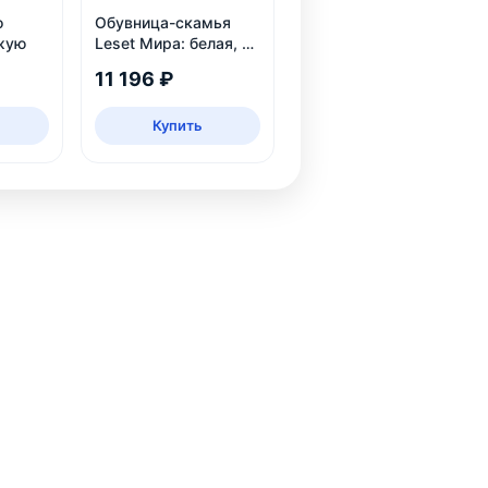
o
Обувница-скамья
жую
Leset Мира: белая, из
массива сосны, 2
11 196 ₽
яруса, до 6 пар
Купить