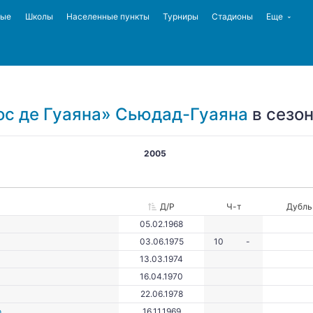
ные
Школы
Населенные пункты
Турниры
Стадионы
Еще
с де Гуаяна» Сьюдад-Гуаяна
в сезон
2005
Д/Р
Ч-т
Дубль
05.02.1968
03.06.1975
10
-
13.03.1974
16.04.1970
22.06.1978
о
16.11.1969