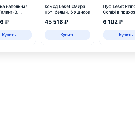
ка напольная
Комод Leset «Мира
Пуф Leset Rhin
Галант-3,
06», белый, 6 ящиков
Combi в прихо
26 ₽
45 516 ₽
6 102 ₽
Купить
Купить
Купить