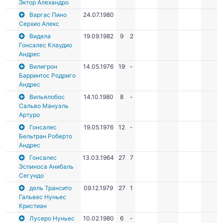
Эктор Алехандро
Варгас Пино
24.07.1980
Серхио Алекс
Видела
19.09.1982
9
2
Гонсалес Клаудио
Андрес
Вилигрон
14.05.1976
19
-
Барринтос Родриго
Андрес
Вильялобос
14.10.1980
8
-
Сальво Мануэль
Артуро
Гонсалес
19.05.1976
12
-
Бельтран Роберто
Андрес
Гонсалес
13.03.1964
27
7
Эспиноса Анибаль
Сегундо
дель Трансито
09.12.1979
27
1
Гальвес Нуньес
Кристиан
Лусеро Нуньес
10.02.1980
6
-