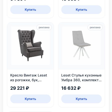
Купить
Купить
реклама
реклама
Кресло Винтаж Leset
Leset Стулья кухонные
из рогожки, бук,
Умбра 360, комплект
коричневое — купить в
2 шт
29 221 ₽
16 632 ₽
интернет-магазине
Купить
Купить