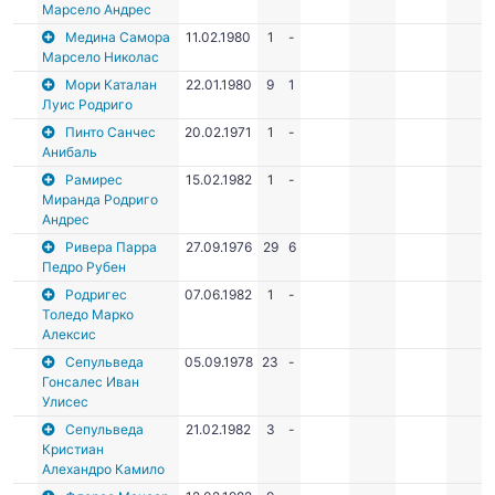
Марсело Андрес
Медина Самора
11.02.1980
1
-
Марсело Николас
Мори Каталан
22.01.1980
9
1
Луис Родриго
Пинто Санчес
20.02.1971
1
-
Анибаль
Рамирес
15.02.1982
1
-
Миранда Родриго
Андрес
Ривера Парра
27.09.1976
29
6
Педро Рубен
Родригес
07.06.1982
1
-
Толедо Марко
Алексис
Сепульведа
05.09.1978
23
-
Гонсалес Иван
Улисес
Сепульведа
21.02.1982
3
-
Кристиан
Алехандро Камило