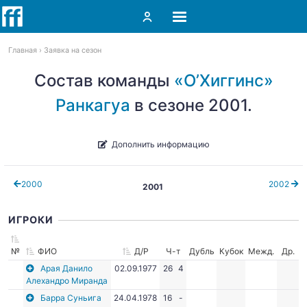
Главная
Заявка на сезон
Состав команды
«О’Хиггинс»
Ранкагуа
в сезоне 2001.
Дополнить информацию
2000
2002
2001
ИГРОКИ
№
ФИО
Д/Р
Ч-т
Дубль
Кубок
Межд.
Др.
Арая Данило
02.09.1977
26
4
Алехандро Миранда
Барра Суньига
24.04.1978
16
-