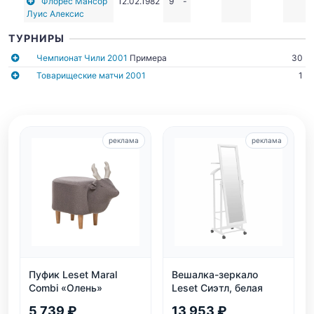
Флорес Мансор
12.02.1982
9
-
Луис Алексис
ТУРНИРЫ
Чемпионат Чили 2001
Примера
30
Товарищеские матчи 2001
1
реклама
реклама
Пуфик Leset Maral
Вешалка-зеркало
Combi «Олень»
Leset Сиэтл, белая
5 739 ₽
13 953 ₽