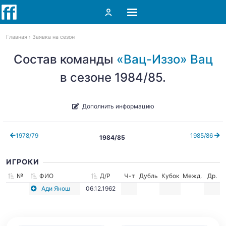
Главная
Заявка на сезон
Состав команды
«Вац-Иззо» Вац
в сезоне 1984/85.
Дополнить информацию
1978/79
1985/86
1984/85
ИГРОКИ
№
ФИО
Д/Р
Ч-т
Дубль
Кубок
Межд.
Др.
Ади Янош
06.12.1962