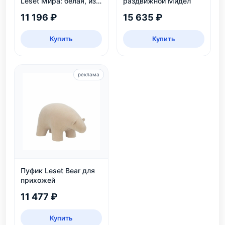
Leset Мира: белая, из
раздвижной Мидел
массива сосны, 2
11 196 ₽
15 635 ₽
яруса, до 6 пар
Купить
Купить
реклама
Пуфик Leset Bear для
прихожей
11 477 ₽
Купить