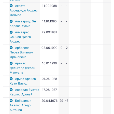
Акоста
11.09.1988
-
-
Арредондо Андрес
Фелипе
Альварадо Ян
11.10.1990
-
-
Карлос Хулио
Альварес
29.09.1981
Санчес Диего
Андрес
Арболеда
08.06.1990
9
2
Переа Вильиам
Франсиско
Аренас
16.01.1990
-
-
Дельгадо Джоан
Мануэль
Ариас Арсила
01.05.1988
-
-
Хуан Давид
Асеведо Бустос
17.08.1987
Карлос Адонай
Бобадилья
20.04.1976
29
-?
Авалос Альдо
Антонио