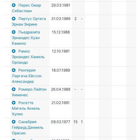
Перес Омар
29.03.1981
Себастиан
Пертус Ортега
31.03.1989
2
-
Эрнан Энрике
Пьедрахита
15.12.1988
Эрнандес Хуан
Камило
Рамос
12.10.1981
Эрнандес Хамель
Орландо
Рентерия
18.07.1989
Ларгача Ейссон
Александер
Ромеро Лейтон
26.04.1989
-
-
Хименес
Росетте
21.02.1991
Мигель Анхель
Хулио
Санабрия
08.02.1977
15
1
Гейрауд Даниель
Орасио