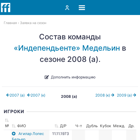
Главная
Заявка на сезон
Состав команды
«Индепендьенте» Медельин
в
сезоне 2008 (а).
Дополнить информацию
2007 (а)
2007 (к)
2008 (к)
2009 (а)
2008 (а)
ИГРОКИ
№
ФИО
Д/Р
Ч-т
Дубль
Кубок
Межд.
Др.
Агилар Лопес
11.11.1973
Бельер