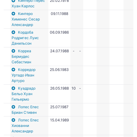
Кинтеро Перес
20.02.1978
Хуан Карлос
Кинтеро
09.11.1988
Хименес Сесар
Александер
Кордоба
06.09.1986
Родригес Луис
Данильсон
Корреа
24.07.1988
-
-
Бермудес
Себастиан
Корредор
25.06.1983
Уртадо Иван
Артуро
Куадрадо
26.05.1988
10
-
Бельо Хуан
Гильермо
Лопес Епес
25.07.1987
Бриан Стивен
Лопес Епес
15.04.1989
Хиованни
Александер