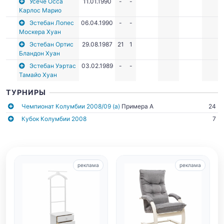
Усече Осса
11.01.1990
-
-
Карлос Марио
Эстебан Лопес
06.04.1990
-
-
Москера Хуан
Эстебан Ортис
29.08.1987
21
1
Бландон Хуан
Эстебан Уэртас
03.02.1989
-
-
Тамайо Хуан
ТУРНИРЫ
Чемпионат Колумбии 2008/09 (а)
Примера А
24
Кубок Колумбии 2008
7
реклама
реклама