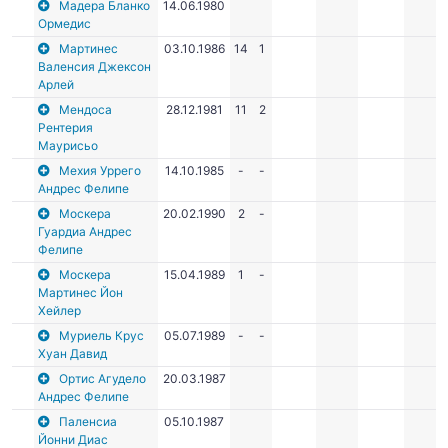
Мадера Бланко
14.06.1980
Ормедис
Мартинес
03.10.1986
14
1
Валенсия Джексон
Арлей
Мендоса
28.12.1981
11
2
Рентерия
Маурисьо
Мехия Уррего
14.10.1985
-
-
Андрес Фелипе
Москера
20.02.1990
2
-
Гуардиа Андрес
Фелипе
Москера
15.04.1989
1
-
Мартинес Йон
Хейлер
Муриель Крус
05.07.1989
-
-
Хуан Давид
Ортис Агудело
20.03.1987
Андрес Фелипе
Паленсиа
05.10.1987
Йонни Диас