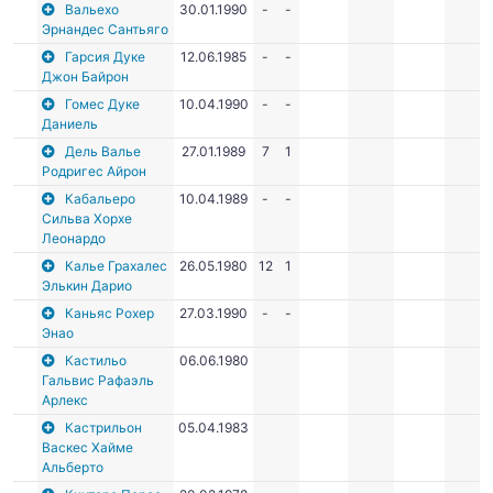
Вальехо
30.01.1990
-
-
Эрнандес Сантьяго
Гарсия Дуке
12.06.1985
-
-
Джон Байрон
Гомес Дуке
10.04.1990
-
-
Даниель
Дель Валье
27.01.1989
7
1
Родригес Айрон
Кабальеро
10.04.1989
-
-
Сильва Хорхе
Леонардо
Калье Грахалес
26.05.1980
12
1
Элькин Дарио
Каньяс Рохер
27.03.1990
-
-
Энао
Кастильо
06.06.1980
Гальвис Рафаэль
Арлекс
Кастрильон
05.04.1983
Васкес Хайме
Альберто