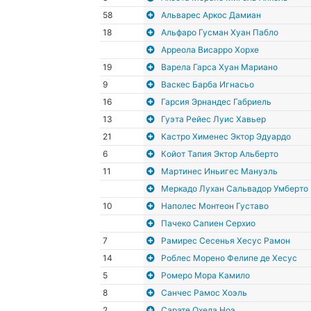
58
Альварес Аркос Дамиан
18
Альфаро Гусман Хуан Пабло
Арреола Висарро Хорхе
19
Варела Гарса Хуан Мариано
9
Васкес Барба Игнасьо
16
Гарсия Эрнандес Габриель
13
Гуэта Рейес Луис Хавьер
21
Кастро Хименес Эктор Эдуардо
6
Койот Тапия Эктор Альберто
11
Мартинес Иньигес Мануэль
Меркадо Лухан Сальвадор Умберто
10
Наполес Монтеон Густаво
Пачеко Сапиен Серхио
7
Рамирес Сесенья Хесус Рамон
14
Роблес Морено Фелипе де Хесус
5
Ромеро Мора Камило
8
Санчес Рамос Хоэль
2
Сарате Охеда Ноэ