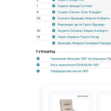
1
Седано Аранда Густаво
4
Суарес Санчес Луис Клаудио
23
Суньига Эрнандес Мартин Роберто
Фернандес де ла Гарса Эдуардо
20
Хауреги Салинас Марио Альберто
15
Чавес Кирарте Пауло Сесар
Эрнандес Медина Гильермо Рикард
ТУРНИРЫ
Чемпионат Мексики 1997 (и) Инвьерно
Пр
Лига чемпионов КОНКАКАФ 1997
Товарищеские матчи 1997
реклама