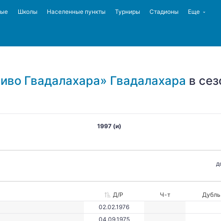
ные
Школы
Населенные пункты
Турниры
Стадионы
Еще
иво Гвадалахара» Гвадалахара
в сез
1997 (и)
д
Д/Р
Ч-т
Дубль
02.02.1976
04.09.1975