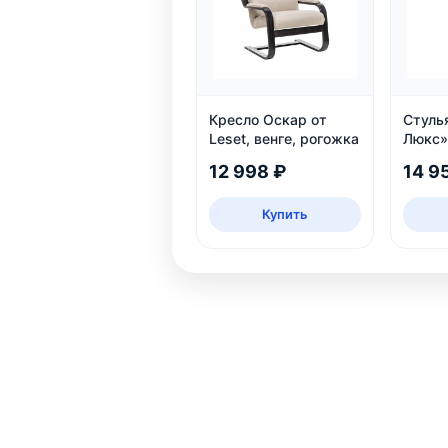
Кресло Оскар от
Стулья
Leset, венге, рогожка
Люкс»,
велюр
12 998 ₽
14 9
Купить