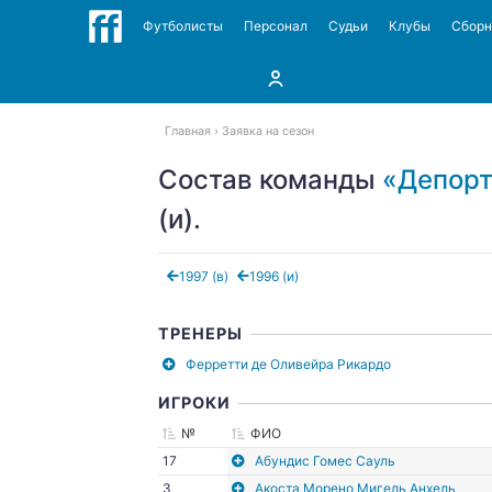
Футболисты
Персонал
Судьи
Клубы
Сбор
Главная
Заявка на сезон
Состав команды
«Депорт
(и).
1997 (в)
1996 (и)
ТРЕНЕРЫ
Ферретти де Оливейра Рикардо
ИГРОКИ
№
ФИО
17
Абундис Гомес Сауль
3
Акоста Морено Мигель Анхель