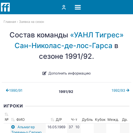
Главная
Заявка на сезон
Состав команды
«УАНЛ Тигрес»
Сан-Николас-де-лос-Гарса
в
сезоне 1991/92.
Дополнить информацию
1990/91
1992/93
1991/92
ИГРОКИ
№
ФИО
Д/Р
Ч-т
Дубль
Кубок
Межд.
Др.
Альмагер
16.05.1969
37
10
Тревиньо Серхио