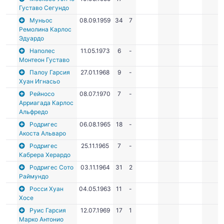
Густаво Сегундо
Муньос
08.09.1959
34
7
Ремолина Карлос
Эдуардо
Наполес
11.05.1973
6
-
Монтеон Густаво
Палоу Гарсия
27.01.1968
9
-
Хуан Игнасьо
Рейносо
08.07.1970
7
-
Арриагада Карлос
Альфредо
Родригес
06.08.1965
18
-
Акоста Альваро
Родригес
25.11.1965
7
-
Кабрера Херардо
Родригес Сото
03.11.1964
31
2
Раймундо
Росси Хуан
04.05.1963
11
-
Хосе
Руис Гарсия
12.07.1969
17
1
Марко Антонио