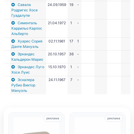
Савала
24.09.1959
19
-
Родригес Хосе
Гуадалупе
Сименталь
21.04.1972
1
-
Каррильо Карлос
Альберто
Хуарес Сория
02.11.1961
17
1
Данте Мануэль
Эрнандес
20.10.1957
36
-
Кальдерон Марио
Эрнандес Луго
15.10.1970
1
-
Хосе Луис
Эскалера
24.11.1967
7
-
Рубио Виктор
Мануэль
реклама
реклама