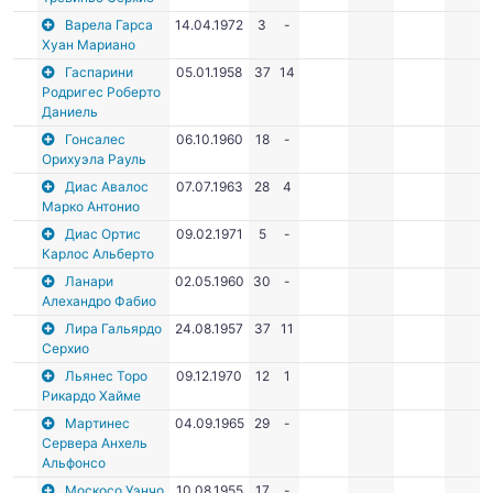
Варела Гарса
14.04.1972
3
-
Хуан Мариано
Гаспарини
05.01.1958
37
14
Родригес Роберто
Даниель
Гонсалес
06.10.1960
18
-
Орихуэла Рауль
Диас Авалос
07.07.1963
28
4
Марко Антонио
Диас Ортис
09.02.1971
5
-
Карлос Альберто
Ланари
02.05.1960
30
-
Алехандро Фабио
Лира Гальярдо
24.08.1957
37
11
Серхио
Льянес Торо
09.12.1970
12
1
Рикардо Хайме
Мартинес
04.09.1965
29
-
Сервера Анхель
Альфонсо
Москосо Уэнчо
10.08.1955
17
-