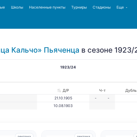
ные
Школы
Населенные пункты
Турниры
Стадионы
Еще
ца Кальчо» Пьяченца
в сезоне 1923/
1923/24
Д/Р
Ч-т
Дубль
21.10.1905
-
-
10.08.1903
реклама
реклама