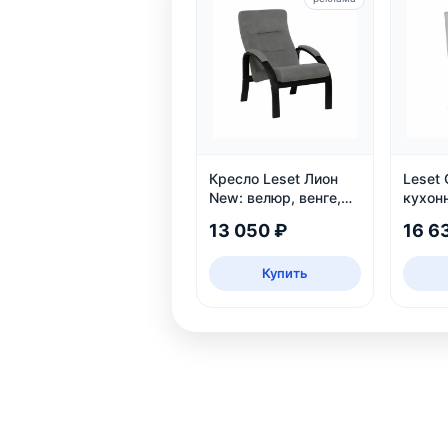
Кресло Leset Лион
Leset 
New: велюр, венге,
кухон
угол наклона 110°,
компл
13 050 ₽
16 6
нагрузка 120 кг
Купить