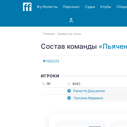
Футболисты
Персонал
Судьи
Клубы
Сбор
Главная
Заявка на сезон
Состав команды
«Пьячен
1922/23
ИГРОКИ
№
ФИО
Рапетти Джузеппе
Тансини Мариано
реклама