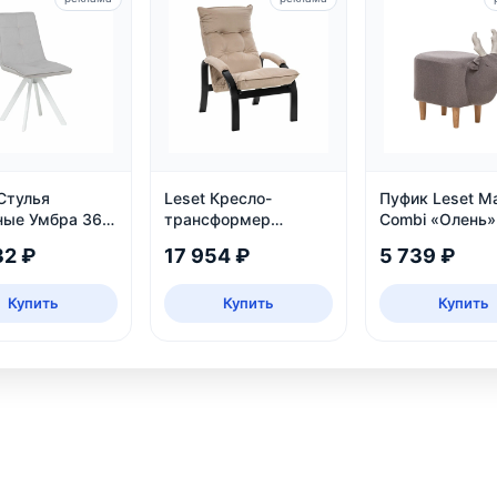
Стулья
Leset Кресло-
Пуфик Leset Ma
ные Умбра 360,
трансформер
Combi «Олень»
ект 2 шт
Левада, венге
32 ₽
17 954 ₽
5 739 ₽
Купить
Купить
Купить