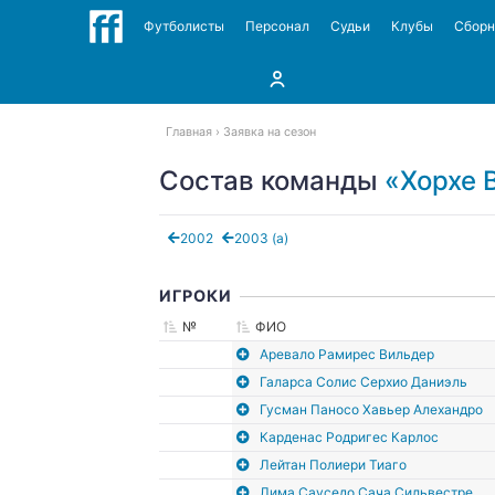
Футболисты
Персонал
Судьи
Клубы
Сбор
Главная
Заявка на сезон
Состав команды
«Хорхе 
2002
2003 (а)
ИГРОКИ
№
ФИО
Аревало Рамирес Вильдер
Галарса Солис Серхио Даниэль
Гусман Паносо Хавьер Алехандро
Карденас Родригес Карлос
Лейтан Полиери Тиаго
Лима Сауседо Сача Сильвестре