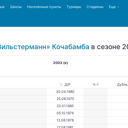
ные
Школы
Населенные пункты
Турниры
Стадионы
Еще
Вильстерманн» Кочабамба
в сезоне 20
2003 (к)
Д/Р
Ч-т
Дубль
30.04.1980
25.08.1975
23.01.1985
05.10.1976
12.06.1978
17.08.1981