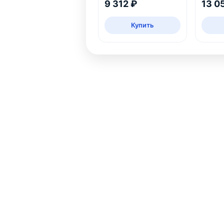
9 312 ₽
13 0
кг
Купить