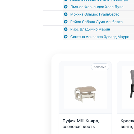
Льянос Фернандес Хосе Луис
Мохика Ольмос Гуальберто
Рейес Сабала Луис Альберто
Риос Владимир Марин
Сентено Альварес Эдвард Мауро
реклама
Пуфик Milli Кьяра,
Кресло
слоновая кость
венге,
Malmo