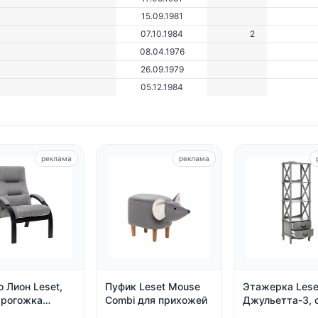
15.09.1981
07.10.1984
2
08.04.1976
26.09.1979
05.12.1984
реклама
реклама
 Лион Leset,
Пуфик Leset Mouse
Этажерка Lese
 рогожка
Combi для прихожей
Джульетта-3, 
 90 — до 120
ясень