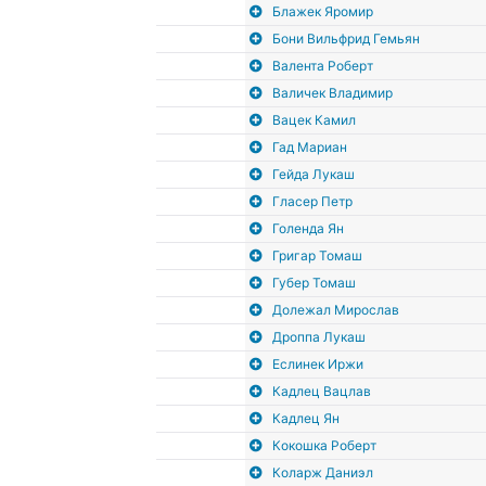
Блажек Яромир
Бони Вильфрид Гемьян
Валента Роберт
Валичек Владимир
Вацек Камил
Гад Мариан
Гейда Лукаш
Гласер Петр
Голенда Ян
Григар Томаш
Губер Томаш
Долежал Мирослав
Дроппа Лукаш
Еслинек Иржи
Кадлец Вацлав
Кадлец Ян
Кокошка Роберт
Коларж Даниэл