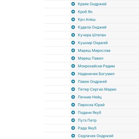
Краяк Ондржей
Кроб Ян
Крч Алеш
Кудела Онджей
Кучера Штепан
Кушнир Онджей
Мареш Мирослав
Мареш Павел
Мокрохайски Радим
Наденичек Богумил
Павек Ондржей
Петер Сергио Марио
Печник Нейц
Пироска Юрай
Подани Якуб
Путз Петр
Рада Якуб
Седлачек Ондржей