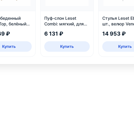
обеденный
Пуф-слон Leset
Стулья Leset E
Тор, белёный
Combi: мягкий, для
шт., велюр Ven
прихожей и детской,
25
69 ₽
6 131 ₽
14 953 ₽
белый и серый
Купить
Купить
Купить