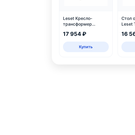
Leset Кресло-
Стол 
трансформер
Leset 
Монако, слоновая
дуб
17 954 ₽
16 5
кость
Купить