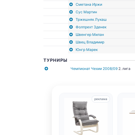
Сметана Иржи
Сус Мартин
Тржешняк Лукаш
Фолпрехт Зденек
Швенгер Милан
Швец Владимир
Юнгр Марек
ТУРНИРЫ
Чемпионат Чехии 2008/09
2. лига
реклама