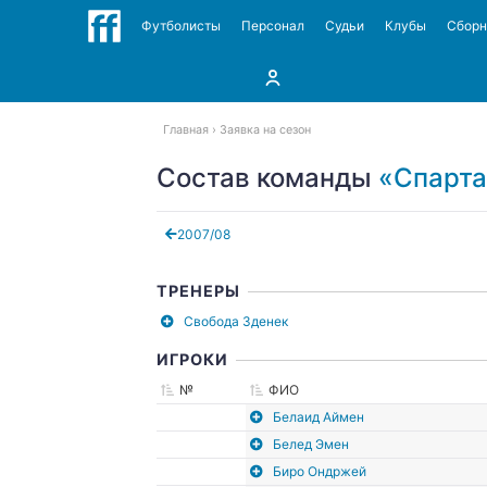
Футболисты
Персонал
Судьи
Клубы
Сбор
Главная
Заявка на сезон
Состав команды
«Спарта
2007/08
ТРЕНЕРЫ
Свобода Зденек
ИГРОКИ
№
ФИО
Белаид Аймен
Белед Эмен
Биро Ондржей