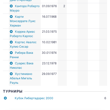
Канторо Роберто
01.09.1976
2
Мауро
Карти
16.07.1968
Монсеррате Луис
Херман
Корреа Ариас
21.03.1975
Роберто Карлос
Кортес Авалос
10.02.1981
Хулио Сесар
Рибера Вака
30.01.1974
Ренни
Суарес Вака
23.12.1978
Николас
Хустиниано
29.09.1977
Абелья Мигель
Рауль
ТУРНИРЫ
Кубок Либертадорес 2000
6