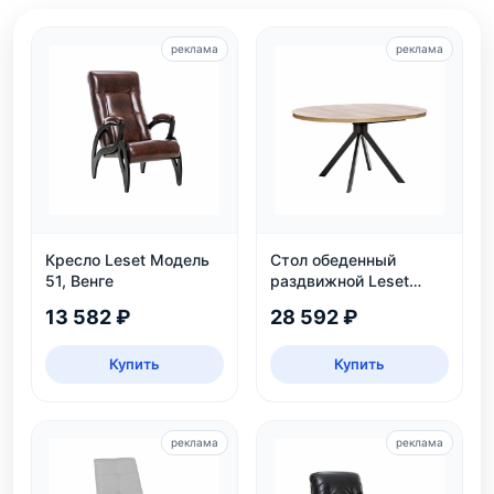
реклама
реклама
Кресло Leset Модель
Стол обеденный
51, Венге
раздвижной Leset
Таун: круглый,
13 582 ₽
28 592 ₽
безопасный, ЛДСП,
дуб каньон/черный
Купить
Купить
реклама
реклама