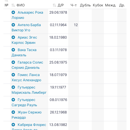
№
ФИО
Д/Р
Ч-т
Дубль
Кубок
Межд.
Др.
Альварес Рока
29.06.1978
Лорхио
Антело Барба
02.11.1964
12
Виктор Уго
Ариас Эгес
18.02.1980
Карлос Эрвин
Вака Таска
03.11.1978
Даниэль
Галарса Солис
25.08.1975
Серхио Даниэль
Гомес Ланса
18.07.1979
Хесус Алехандро
Гутьеррес
19.11.1977
Марискаль Лимберг
Гутьеррес
08.01.1976
Сагредо Рауль
Жуан Сержио
26.12.1968
Рикардо
Кабрера Флорес
13.08.1982
Диего Арольдо