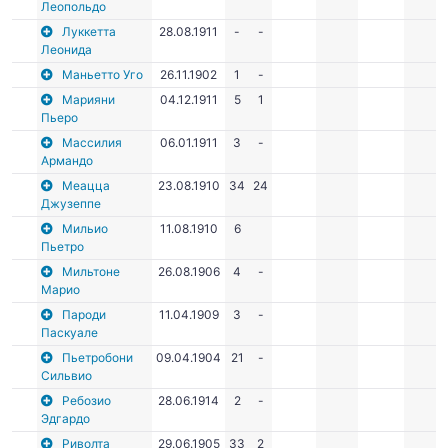
Леопольдо
Луккетта
28.08.1911
-
-
Леонида
Маньетто Уго
26.11.1902
1
-
Марияни
04.12.1911
5
1
Пьеро
Массилия
06.01.1911
3
-
Армандо
Меацца
23.08.1910
34
24
Джузеппе
Мильио
11.08.1910
6
Пьетро
Мильтоне
26.08.1906
4
-
Марио
Пароди
11.04.1909
3
-
Паскуале
Пьетробони
09.04.1904
21
-
Сильвио
Ребозио
28.06.1914
2
-
Эдгардо
Риволта
29.06.1905
33
2