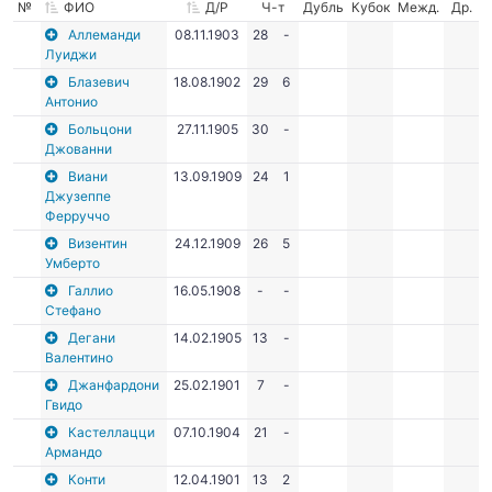
№
ФИО
Д/Р
Ч-т
Дубль
Кубок
Межд.
Др.
Аллеманди
08.11.1903
28
-
Луиджи
Блазевич
18.08.1902
29
6
Антонио
Больцони
27.11.1905
30
-
Джованни
Виани
13.09.1909
24
1
Джузеппе
Ферруччо
Визентин
24.12.1909
26
5
Умберто
Галлио
16.05.1908
-
-
Стефано
Дегани
14.02.1905
13
-
Валентино
Джанфардони
25.02.1901
7
-
Гвидо
Кастеллацци
07.10.1904
21
-
Армандо
Конти
12.04.1901
13
2