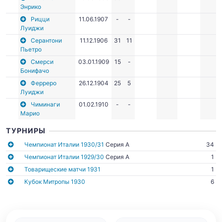
Энрико
Рицци
11.06.1907
-
-
Луиджи
Серантони
11.12.1906
31
11
Пьетро
Смерси
03.01.1909
15
-
Бонифачо
Ферреро
26.12.1904
25
5
Луиджи
Чиминаги
01.02.1910
-
-
Марио
ТУРНИРЫ
Чемпионат Италии 1930/31
Серия A
34
Чемпионат Италии 1929/30
Серия A
1
Товарищеские матчи 1931
1
Кубок Митропы 1930
6