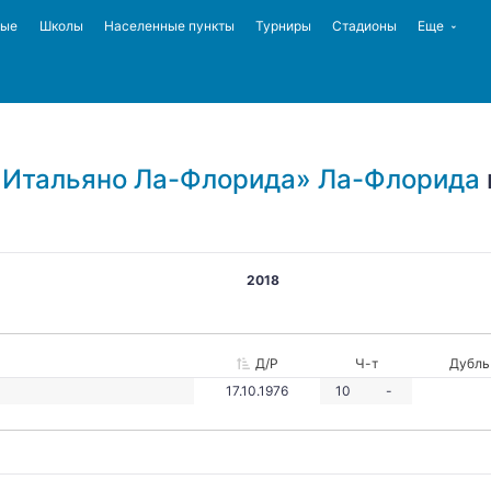
ные
Школы
Населенные пункты
Турниры
Стадионы
Еще
 Итальяно Ла-Флорида» Ла-Флорида
2018
Д/Р
Ч-т
Дубль
17.10.1976
10
-