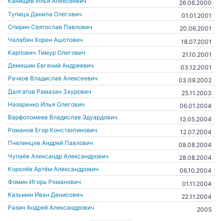
Канищев Илья Алексеевич
26.06.2000
Тупица Данила Олегович
01.01.2001
Спирин Святослав Павлович
20.06.2001
Чалабян Хорен Ашотович
18.07.2001
Карпович Тимур Олегович
21.10.2001
Демешин Евгений Андреевич
03.12.2001
Рачков Владислав Алексеевич
03.09.2002
Далгатов Рамазан Заурович
25.11.2003
Назаренко Илья Олегович
06.01.2004
Варфоломеев Владислав Эдуардович
12.05.2004
Романов Егор Константинович
12.07.2004
Пчелинцев Андрей Павлович
08.08.2004
Чупаёв Александр Александрович
28.08.2004
Королёв Артём Александрович
06.10.2004
Фомин Игорь Романович
01.11.2004
Казьмин Иван Денисович
22.11.2004
Разин Андрей Александрович
2005