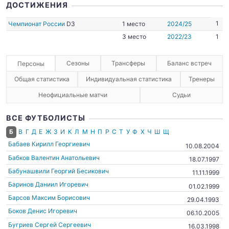
ДОСТИЖЕНИЯ
1
Чемпионат России
D3
1 место
2024/25
3 место
2022/23
1
Сезоны
Трансферы
Баланс встреч
Персоны
Общая статистика
Индивидуальная статистика
Тренеры
Неофициальные матчи
Судьи
ВСЕ ФУТБОЛИСТЫ
Б
В
Г
Д
Е
Ж
З
И
К
Л
М
Н
П
Р
С
Т
У
Ф
Х
Ч
Ш
Щ
Бабаев Кирилл Георгиевич
10.08.2004
Бабков Валентин Анатольевич
18.07.1997
Бабунашвили Георгий Бесикович
11.11.1999
Баринов Даниил Игоревич
01.02.1999
Барсов Максим Борисович
29.04.1993
Боков Денис Игоревич
06.10.2005
Бугриев Сергей Сергеевич
16.03.1998