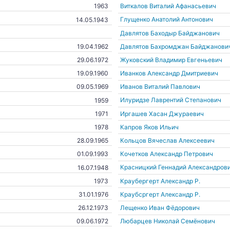
Виткалов Виталий Афанасьевич
1963
Глущенко Анатолий Антонович
14.05.1943
Давлятов Баходыр Байджанович
Давлятов Бахромджан Байджанови
19.04.1962
Жуковский Владимир Евгеньевич
29.06.1972
Иванков Александр Дмитриевич
19.09.1960
Иванов Виталий Павлович
09.05.1969
Илуридзе Лаврентий Степанович
1959
Иргашев Хасан Джураевич
1971
Капров Яков Ильич
1978
Кольцов Вячеслав Алексеевич
28.09.1965
Кочетков Александр Петрович
01.09.1993
Красницкий Геннадий Александров
16.07.1948
Краубергерт Александр Р.
1973
Краубсргерт Александр Р.
31.01.1976
Лещенко Иван Фёдорович
26.12.1973
Любарцев Николай Семёнович
09.06.1972