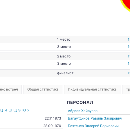
1 место
1
3 место
1
2 место
1
3 место
1
финалист
1
анс встреч
Общая статистика
Индивидуальная статистика
Т
ПЕРСОНАЛ
Ц
Ч
Ш
Щ
Э
Ю
Я
Абдиев Хайрулло
Багаутдинов Равиль Закирович
22.11.1973
Бехтенев Валерий Борисович
28.09.1970