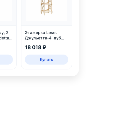
by, 2
Этажерка Leset
detta
Джульетта-4, дуб
шампань
18 018 ₽
Купить