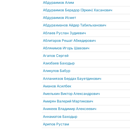
Абдураимов Алим
Абдураимов Берадор (Эркин) Хасанович
Абдураимов Исмет
Абдурахманов Айдер Табильханович
Аблаев Руслан Зудиевич
Аблитаров Решат Абкедирович
Аблякимов Игорь Шавович
Агапов Сергей
Азизбаев Баходыр
Аликулов Бабур
Алланиязов Бердах Бауетдинович
Аманов Асилбек
Амелькин Виктор Александрович
Амирян Валерий Мартикович
Аникеев Владимир Алексеевич
Аннаматов Баходыр
Арипов Рустам