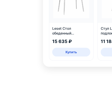
Leset Стол
Стул L
обеденный
подло
раздвижной Мидел
15 635 ₽
11 18
Купить