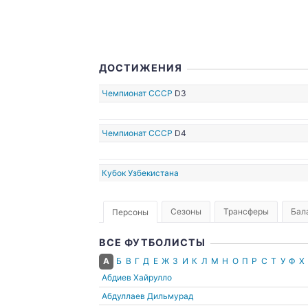
ДОСТИЖЕНИЯ
Чемпионат СССР
D3
Чемпионат СССР
D4
Кубок Узбекистана
Сезоны
Трансферы
Бал
Персоны
ВСЕ ФУТБОЛИСТЫ
А
Б
В
Г
Д
Е
Ж
З
И
К
Л
М
Н
О
П
Р
С
Т
У
Ф
Х
Абдиев Хайрулло
Абдуллаев Дильмурад