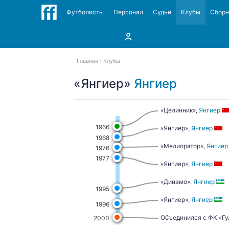
Футболисты
Персонал
Судьи
Клубы
Сбор
Главная
Клубы
«Янгиер»
Янгиер
«Целинник»,
Янгиер
1966
«Янгиер»,
Янгиер
1968
«Мелиоратор»,
Янгиер
1976
1977
«Янгиер»,
Янгиер
«Динамо»,
Янгиер
1995
«Янгиер»,
Янгиер
1996
Объединился с ФК «Гу
2000