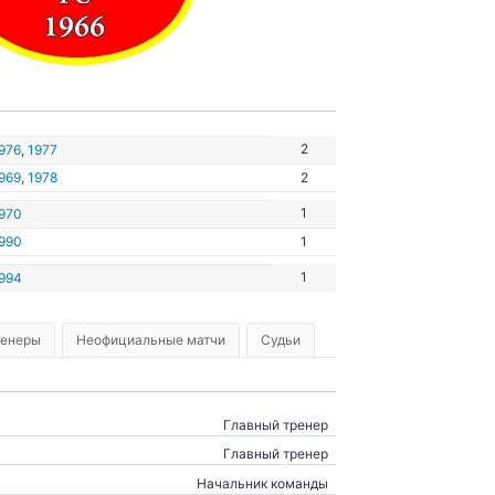
2
976
,
1977
969
,
1978
2
1
970
990
1
1
994
ренеры
Неофициальные матчи
Судьи
Главный тренер
Главный тренер
Начальник команды