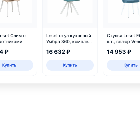
eset Слим с
Leset стул кухонный
Стулья Leset E
котниками
Умбра 360, комплект
шт., велюр Ven
2 шт
25
4 ₽
16 632 ₽
14 953 ₽
Купить
Купить
Купить