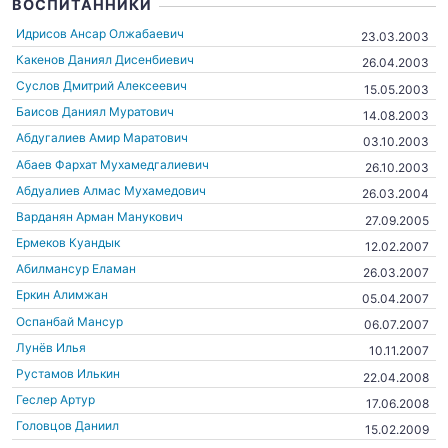
ВОСПИТАННИКИ
Идрисов Ансар Олжабаевич
23.03.2003
Какенов Даниял Дисенбиевич
26.04.2003
Суслов Дмитрий Алексеевич
15.05.2003
Баисов Даниял Муратович
14.08.2003
Абдугалиев Амир Маратович
03.10.2003
Абаев Фархат Мухамедгалиевич
26.10.2003
Абдуалиев Алмас Мухамедович
26.03.2004
Варданян Арман Манукович
27.09.2005
Ермеков Куандык
12.02.2007
Абилмансур Еламан
26.03.2007
Еркин Алимжан
05.04.2007
Оспанбай Мансур
06.07.2007
Лунёв Илья
10.11.2007
Рустамов Илькин
22.04.2008
Геслер Артур
17.06.2008
Головцов Даниил
15.02.2009