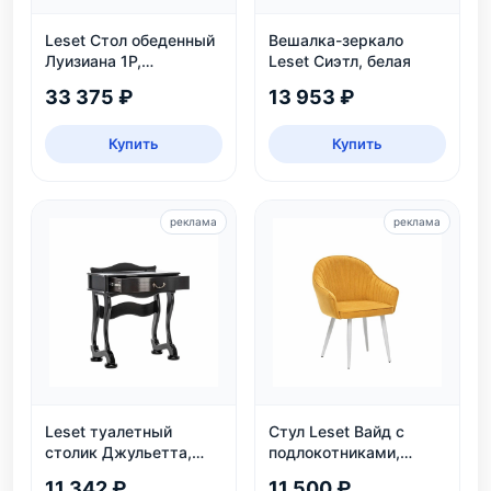
Leset Стол обеденный
Вешалка-зеркало
Луизиана 1Р,
Leset Сиэтл, белая
раздвижной, белый
33 375 ₽
13 953 ₽
Купить
Купить
реклама
реклама
Leset туалетный
Стул Leset Вайд с
столик Джульетта,
подлокотниками,
Венге
каркас белый
11 342 ₽
11 500 ₽