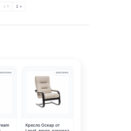
1
2
реклама
реклама
Dream
Кресло Оскар от
.
Leset, венге, рогожка