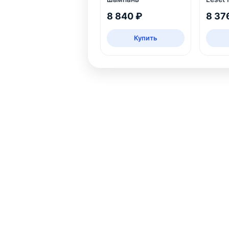
соном
8 840 ₽
8 37
Купить