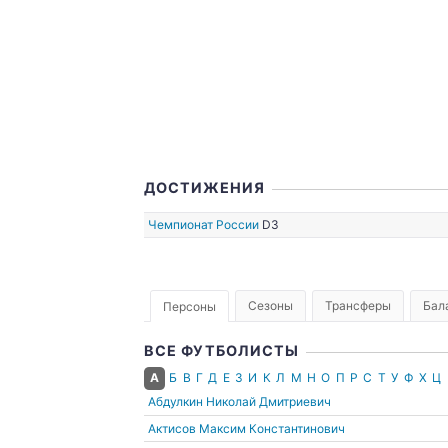
02.04.2020
.2022
ДОСТИЖЕНИЯ
Чемпионат России
D3
Сезоны
Трансферы
Бал
Персоны
ВСЕ ФУТБОЛИСТЫ
А
Б
В
Г
Д
Е
З
И
К
Л
М
Н
О
П
Р
С
Т
У
Ф
Х
Ц
Абдулкин Николай Дмитриевич
Актисов Максим Константинович