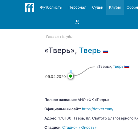
Футболисты
Персонал
Судьи
Клубы
Сбор
Главная
Клубы
«Тверь»,
Тверь
«Тверь»,
Тверь
09.04.2020
Полное название:
АНО «ФК «Тверь»
Официальный сайт:
https://fctver.com/
Адрес:
170100, Тверь, пл. Святого Благоверного К
Стадион:
Стадион «Юность»