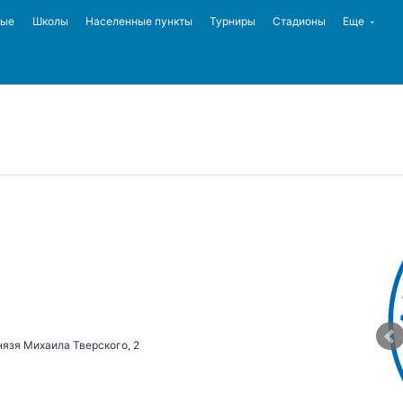
ные
Школы
Населенные пункты
Турниры
Стадионы
Еще
нязя Михаила Тверского, 2