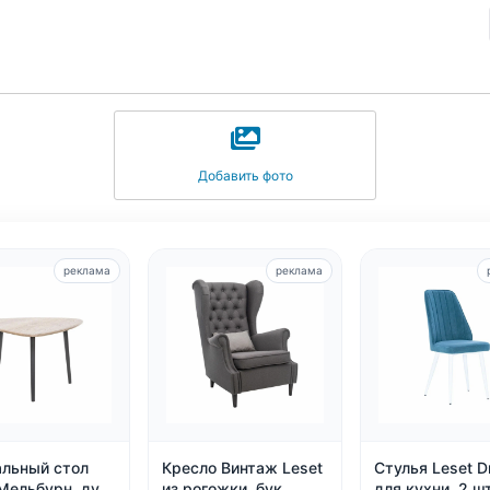
Добавить фото
реклама
реклама
льный стол
Кресло Винтаж Leset
Стулья Leset 
 Мельбурн, дуб
из рогожки, бук,
для кухни, 2 шт