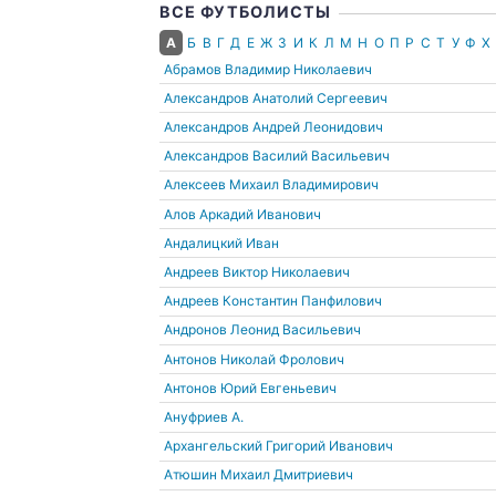
ВСЕ ФУТБОЛИСТЫ
А
Б
В
Г
Д
Е
Ж
З
И
К
Л
М
Н
О
П
Р
С
Т
У
Ф
Х
Абрамов Владимир Николаевич
Александров Анатолий Сергеевич
Александров Андрей Леонидович
Александров Василий Васильевич
Алексеев Михаил Владимирович
Алов Аркадий Иванович
Андалицкий Иван
Андреев Виктор Николаевич
Андреев Константин Панфилович
Андронов Леонид Васильевич
Антонов Николай Фролович
Антонов Юрий Евгеньевич
Ануфриев А.
Архангельский Григорий Иванович
Атюшин Михаил Дмитриевич