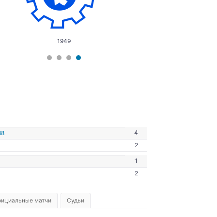
1949
4
88
2
1
2
ициальные матчи
Судьи