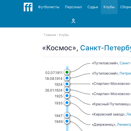
Футболисты
Персонал
Судьи
Клубы
Сбор
Главная
Клубы
«Космос»,
Санкт-Петерб
«Путиловский»,
Санкт
02.07.1911
«Путиловский»,
Петро
18.08.1914
«Спартак» Московско-
1924
26.01.1924
«Спартак» Московско-
1925
1935
«Красный Путиловец»
«Кировский завод»,
Ле
1947
1949
«Дзержинец»,
Ленинг