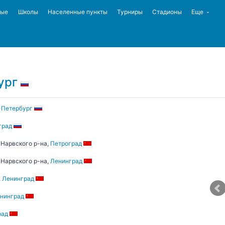
ные
Школы
Населенные пункты
Турниры
Стадионы
Еще
ург
-Петербург
град
Нарвского р-на,
Петроград
Нарвского р-на,
Ленинград
,
Ленинград
нинград
рад