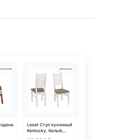
реклама
реклама
Модена
Leset Стул кухонный
Kentucky, белый,
экокожа