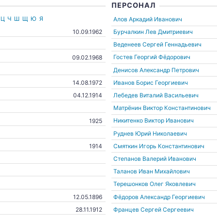
ПЕРСОНАЛ
Ц
Ч
Ш
Щ
Ю
Я
Алов Аркадий Иванович
Бурчалкин Лев Дмитриевич
10.09.1962
Веденеев Сергей Геннадьевич
Гостев Георгий Фёдорович
09.02.1968
Денисов Александр Петрович
Иванов Борис Георгиевич
14.08.1972
Лебедев Виталий Васильевич
04.12.1914
Матрёнин Виктор Константинович
Никитенко Виктор Иванович
1925
Руднев Юрий Николаевич
Смяткин Игорь Константинович
1914
Степанов Валерий Иванович
Таланов Иван Михайлович
Терешонков Олег Яковлевич
Фёдоров Александр Георгиевич
12.05.1896
Францев Сергей Сергеевич
28.11.1912