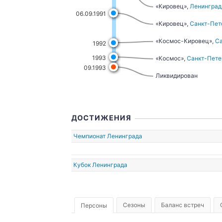
«Кировец»,
Ленинград
06.09.1991
«Кировец»,
Санкт-Пет
«Космос-Кировец»,
Са
.1911
1925
1992
1993
«Космос»,
Санкт-Пете
09.1993
Ликвидирован
ДОСТИЖЕНИЯ
Чемпионат Ленинграда
Кубок Ленинграда
Сезоны
Баланс встреч
Персоны